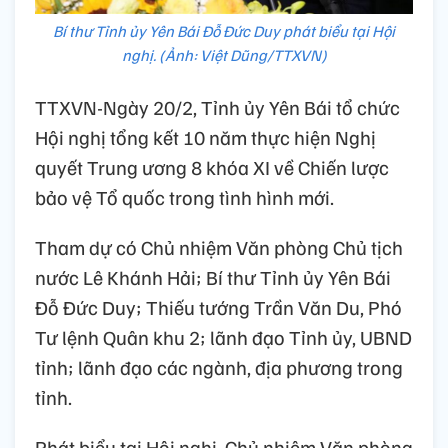
Bí thư Tỉnh ủy Yên Bái Đỗ Đức Duy phát biểu tại Hội
nghị. (Ảnh: Việt Dũng/TTXVN)
TTXVN-Ngày 20/2, Tỉnh ủy Yên Bái tổ chức
Hội nghị tổng kết 10 năm thực hiện Nghị
quyết Trung ương 8 khóa XI về Chiến lược
bảo vệ Tổ quốc trong tình hình mới.
Tham dự có Chủ nhiệm Văn phòng Chủ tịch
nước Lê Khánh Hải; Bí thư Tỉnh ủy Yên Bái
Đỗ Đức Duy; Thiếu tướng Trần Văn Du, Phó
Tư lệnh Quân khu 2; lãnh đạo Tỉnh ủy, UBND
tỉnh; lãnh đạo các ngành, địa phương trong
tỉnh.
Phát biểu tại Hội nghị, Chủ nhiệm Văn phòng