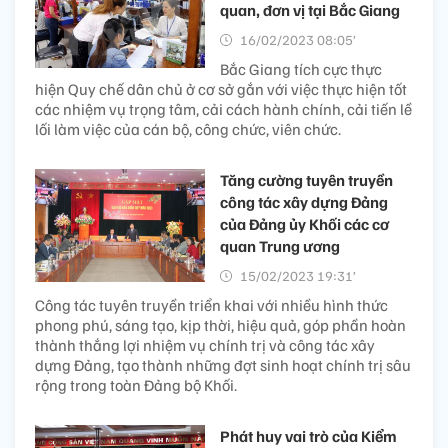
quan, đơn vị tại Bắc Giang
16/02/2023 08:05’
Bắc Giang tích cực thực
hiện Quy chế dân chủ ở cơ sở gắn với việc thực hiện tốt
các nhiệm vụ trọng tâm, cải cách hành chính, cải tiến lề
lối làm việc của cán bộ, công chức, viên chức.
Tăng cường tuyên truyền
công tác xây dựng Đảng
của Đảng ủy Khối các cơ
quan Trung ương
15/02/2023 19:31’
Công tác tuyên truyền triển khai với nhiều hình thức
phong phú, sáng tạo, kịp thời, hiệu quả, góp phần hoàn
thành thắng lợi nhiệm vụ chính trị và công tác xây
dựng Đảng, tạo thành những đợt sinh hoạt chính trị sâu
rộng trong toàn Đảng bộ Khối.
Phát huy vai trò của Kiểm