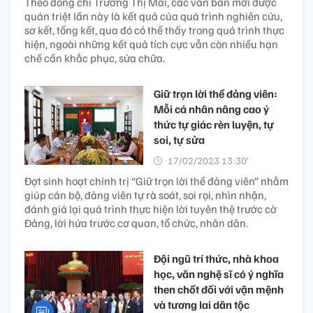
Theo đồng chí Trương Thị Mai, các văn bản mới được
quán triệt lần này là kết quả của quá trình nghiên cứu,
sơ kết, tổng kết, qua đó có thể thấy trong quá trình thực
hiện, ngoài những kết quả tích cực vẫn còn nhiều hạn
chế cần khắc phục, sửa chữa.
Giữ trọn lời thề đảng viên:
Mỗi cá nhân nâng cao ý
thức tự giác rèn luyện, tự
soi, tự sửa
17/02/2023 13:30’
Đợt sinh hoạt chính trị “Giữ trọn lời thề đảng viên” nhằm
giúp cán bộ, đảng viên tự rà soát, soi rọi, nhìn nhận,
đánh giá lại quá trình thực hiện lời tuyên thệ trước cờ
Đảng, lời hứa trước cơ quan, tổ chức, nhân dân.
Đội ngũ trí thức, nhà khoa
học, văn nghệ sĩ có ý nghĩa
then chốt đối với vận mệnh
và tương lai dân tộc