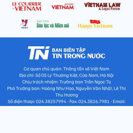
Cơ quan chủ quản: Thông tấn xã Việt Nam
Địa chỉ: Số 05 Lý Thường Kiệt, Cửa Nam, Hà Nội
Chịu trách nhiệm: Trưởng ban Trần Ngọc Tú
Phó Trưởng ban: Hoàng Như Hoa, Nguyễn Văn Nhật, Lê Thị
Thu Hương
Số điện thoại: 024.38257994 - Fax: 024.3826.7981 - Email:
tap.phongbien@gmail.com
Không sao chép nội dung khi chưa có sự đồng ý bằng văn bản
!