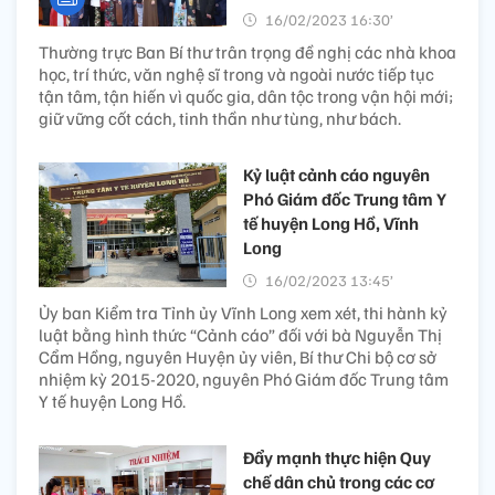
16/02/2023 16:30’
Thường trực Ban Bí thư trân trọng đề nghị các nhà khoa
học, trí thức, văn nghệ sĩ trong và ngoài nước tiếp tục
tận tâm, tận hiến vì quốc gia, dân tộc trong vận hội mới;
giữ vững cốt cách, tinh thần như tùng, như bách.
Kỷ luật cảnh cáo nguyên
Phó Giám đốc Trung tâm Y
tế huyện Long Hồ, Vĩnh
Long
16/02/2023 13:45’
Ủy ban Kiểm tra Tỉnh ủy Vĩnh Long xem xét, thi hành kỷ
luật bằng hình thức “Cảnh cáo” đối với bà Nguyễn Thị
Cẩm Hồng, nguyên Huyện ủy viên, Bí thư Chi bộ cơ sở
nhiệm kỳ 2015-2020, nguyên Phó Giám đốc Trung tâm
Y tế huyện Long Hồ.
Đẩy mạnh thực hiện Quy
chế dân chủ trong các cơ