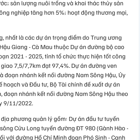
ớc; sản lượng nuôi trồng và khai thác thủy sản
 công nghiệp tăng hơn 5%; hoạt động thương mại,
g, nhất là các dự án trọng điểm do Trung ương
 Hậu Giang - Cà Mau thuộc Dự án đường bộ cao
oạn 2021 - 2025, tỉnh tổ chức thực hiện tốt công
 giao 7,5/7,7km đạt 97,4%. Dự án đường ven
và đoạn nhánh kết nối đường Nam Sông Hậu, Ủy
ế hoạch và Đầu tư, Bộ Tài chính đề xuất dự án
h, đoạn nhánh kết nối đường Nam Sông Hậu theo
 9/11/2022.
 địa phương quản lý gồm: Dự án đầu tư tuyến
 sông Cửu Long tuyến đường ĐT 980 (Gành Hào -
 nối với đường Hồ Chí Minh đoạn Phó Sinh - Cạnh