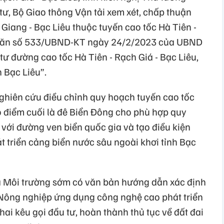
ư, Bộ Giao thông Vận tải xem xét, chấp thuận
Giang - Bạc Liêu thuộc tuyến cao tốc Hà Tiên -
g văn số 533/UBND-KT ngày 24/2/2023 của UBND
tư đường cao tốc Hà Tiên - Rạch Giá - Bạc Liêu,
n Bạc Liêu”.
nghiên cứu điều chỉnh quy hoạch tuyến cao tốc
có điểm cuối là đê Biển Đông cho phù hợp quy
với đường ven biển quốc gia và tạo điều kiện
át triển cảng biển nước sâu ngoài khơi tỉnh Bạc
à Môi trường sớm có văn bản hướng dẫn xác định
 Nông nghiệp ứng dụng công nghệ cao phát triển
hai kêu gọi đầu tư, hoàn thành thủ tục về đất đai