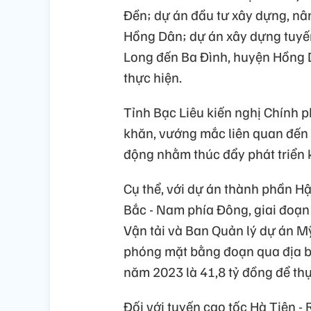
Đền; dự án đầu tư xây dựng, n
Hồng Dân; dự án xây dựng tuyế
Long đến Ba Đình, huyện Hồng D
thực hiện.
Tỉnh Bạc Liêu kiến nghị Chính 
khăn, vướng mắc liên quan đến c
động nhằm thúc đẩy phát triển k
Cụ thể, với dự án thành phần H
Bắc - Nam phía Đông, giai đoạn
Vận tải và Ban Quản lý dự án Mỹ
phóng mặt bằng đoạn qua địa bà
năm 2023 là 41,8 tỷ đồng để th
Đối với tuyến cao tốc Hà Tiên - 