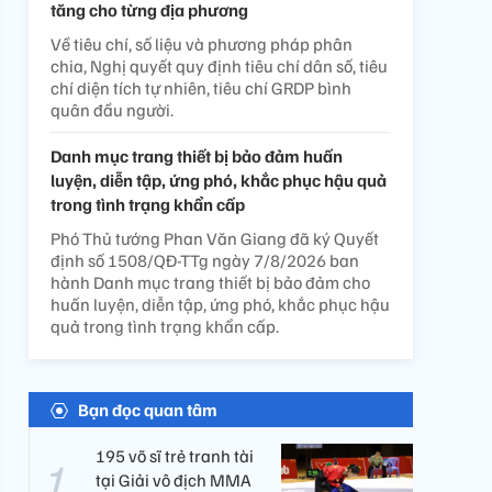
tăng cho từng địa phương
Về tiêu chí, số liệu và phương pháp phân
chia, Nghị quyết quy định tiêu chí dân số, tiêu
chí diện tích tự nhiên, tiêu chí GRDP bình
quân đầu người.
Danh mục trang thiết bị bảo đảm huấn
luyện, diễn tập, ứng phó, khắc phục hậu quả
trong tình trạng khẩn cấp
Phó Thủ tướng Phan Văn Giang đã ký Quyết
định số 1508/QĐ-TTg ngày 7/8/2026 ban
hành Danh mục trang thiết bị bảo đảm cho
huấn luyện, diễn tập, ứng phó, khắc phục hậu
quả trong tình trạng khẩn cấp.
Bạn đọc quan tâm
195 võ sĩ trẻ tranh tài
tại Giải vô địch MMA