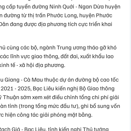
âng cấp tuyển đường Ninh Quới - Ngan Dừa huyện
n đường từ thị trấn Phước Long, huyện Phước
ân đang được địa phương tích cực triển khai
phủ cùng các bộ, ngành Trung ương tháo gỡ khó
ác lĩnh vực giao thông, đất đai, xuất khẩu lao
inh tế - xã hội địa phương.
ậu Giang - Cà Mau thuộc dự án đường bộ cao tốc
 2021 - 2025, Bạc Liêu kiến nghị Bộ Giao thông
 Thuận sớm xem xét điều chỉnh tổng chi phí giải
n tỉnh (trong tổng mức đầu tư), ghi bổ sung vốn
ực hiện công tác giải phóng mặt bằng.
Rạch Giá - Bạc Liêu, tỉnh kiến nghị Thủ tướng