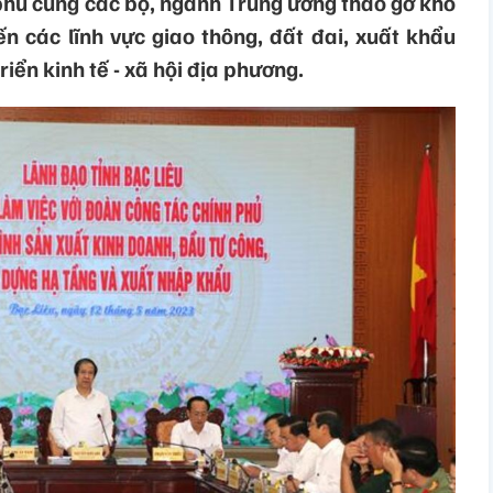
 phủ cùng các bộ, ngành Trung ương tháo gỡ khó
n các lĩnh vực giao thông, đất đai, xuất khẩu
iển kinh tế - xã hội địa phương.