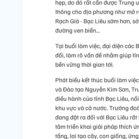
hẹp, do đó rất cần được Trung 
thông cho địa phương như mở rộ
Rạch Giá - Bạc Liêu sớm hơn, s
đường ven biển...
Tại buổi làm việc, đại diện các
đổi, làm rõ vấn đề nhằm giúp tỉ
bền vững thời gian tới.
Phát biểu kết thúc buổi làm việ
và Đào tạo Nguyễn Kim Sơn, Tr
điều hành của tỉnh Bạc Liêu, nổi
khu vực và cả nước. Trưởng đo
đang đặt ra đối với Bạc Liêu rất 
tâm triển khai giải pháp thích 
tầng, lai tạo cây, con giống, ứ