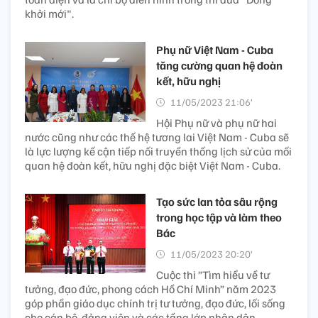
khởi mới".
Phụ nữ Việt Nam - Cuba
tăng cường quan hệ đoàn
kết, hữu nghị
11/05/2023 21:06’
Hội Phụ nữ và phụ nữ hai
nước cũng như các thế hệ tương lai Việt Nam - Cuba sẽ
là lực lượng kế cận tiếp nối truyền thống lịch sử của mối
quan hệ đoàn kết, hữu nghị đặc biệt Việt Nam - Cuba.
Tạo sức lan tỏa sâu rộng
trong học tập và làm theo
Bác
11/05/2023 20:20’
Cuộc thi ”Tìm hiểu về tư
tưởng, đạo đức, phong cách Hồ Chí Minh” năm 2023
góp phần giáo dục chính trị tư tưởng, đạo đức, lối sống
cho cán bộ, đảng viên và các tầng lớp nhân dân.