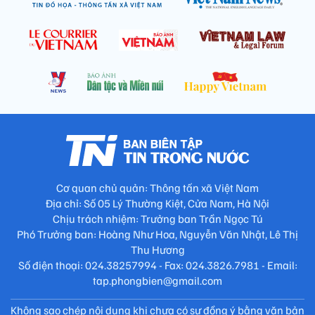
Cơ quan chủ quản: Thông tấn xã Việt Nam
Địa chỉ: Số 05 Lý Thường Kiệt, Cửa Nam, Hà Nội
Chịu trách nhiệm: Trưởng ban Trần Ngọc Tú
Phó Trưởng ban: Hoàng Như Hoa, Nguyễn Văn Nhật, Lê Thị
Thu Hương
Số điện thoại: 024.38257994 - Fax: 024.3826.7981 - Email:
tap.phongbien@gmail.com
Không sao chép nội dung khi chưa có sự đồng ý bằng văn bản