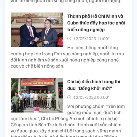
vấn đề liên quan đời sống công nhân, người lao động.
Thành phố Hồ Chí Minh và
Cuba thúc đẩy hợp tác phát
triển nông nghiệp
12/05/2023 11:00’
Hai bên thống nhất tăng
cường hợp tác trong lĩnh vực nông nghiệp, nhất là trao
đổi kinh nghiệm về sản xuất nông nghiệp công nghệ
cao và chế biến nông sản.
Chi bộ điển hình trong thi
đua "Đồng khởi mới"
12/05/2023 00:00’
Với phương châm “trên làm
gương mẫu mực, dưới tích
cực làm theo”, Chi bộ Phòng An ninh chính trị nội bộ -
Công an tỉnh Bến Tre luôn hoàn thành xuất sắc nhiệm
vụ được giao, xây dựng chi bộ trong sạch, vững mạnh
toàn diện và là chi bộ điển hình trong thi đua "Đồng