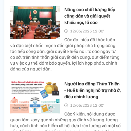
Nâng cao chất lượng tiếp
công dân và giải quyết
khiếu nại, tố cáo
12/05/2023 12:00’
Các đại biểu đã thảo luận
và đặc biệt nhấn mạnh đến giải pháp chú trọng công
tác tiếp công dân, giải quyết khiếu nại, tố cáo ngay từ
cơ sở, trên tinh thần giải quyết đến cùng, dứt điểm từng
vụ việc cụ thể, đảm bảo quyền, lợi ích hợp pháp, chính
đáng của người dân.
Người lao động Thừa Thiên
- Huế kiến nghị hỗ trợ nhà ở,
điều chỉnh lương
12/05/2023 12:00’
Các ý kiến, nội dung được
quan tâm xoay quanh những quy định về lương, lương
hưu, cách tính bảo hiểm xã hội dựa trên lương và một số