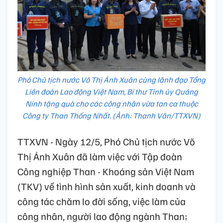
Phó Chủ tịch nước Võ Thị Ánh Xuân cùng lãnh đạo Tổng
Liên đoàn Lao động Việt Nam, Bí thư Tỉnh ủy Quảng
Ninh tặng quà cho các công nhân vừa tan ca thuộc
Công ty Than Thống Nhất. (Ảnh: Thanh Vân/TTXVN)
TTXVN - Ngày 12/5, Phó Chủ tịch nước Võ
Thị Ánh Xuân đã làm việc với Tập đoàn
Công nghiệp Than - Khoáng sản Việt Nam
(TKV) về tình hình sản xuất, kinh doanh và
công tác chăm lo đời sống, việc làm của
công nhân, người lao động ngành Than;