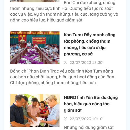
Ban Chỉ đạo phòng, chống
tham nhũng, tiêu cực tỉnh Hải Dương tiếp tục rà soát
các vụ việc, vụ án tham nhũng, tiêu cực; tăng cường và
nâng cao hiệu lực, hiệu quả giám sát.
Kon Tum: Đẩy mạnh công
tác phòng, chống tham
nhũng, tiêu cực ở địa
phương, cơ sở
22/07/2023 18:30’
Đồng chí Phan Đình Trạc yêu cầu tỉnh Kon Tum nâng
cao hơn nữa chất lượng, hiệu quả hoạt động của Ban
Chỉ đạo phòng, chống tham nhũng, tiêu cực.
HĐND tỉnh Yên Bái đa dạng
hóa, hiệu quả công tác
giám sát
22/07/2023 10:10’
Những nội dung giám sát