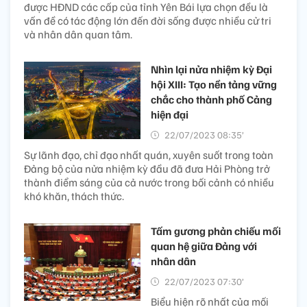
được HĐND các cấp của tỉnh Yên Bái lựa chọn đều là
vấn đề có tác động lớn đến đời sống được nhiều cử tri
và nhân dân quan tâm.
Nhìn lại nửa nhiệm kỳ Đại
hội XIII: Tạo nền tảng vững
chắc cho thành phố Cảng
hiện đại
22/07/2023 08:35’
Sự lãnh đạo, chỉ đạo nhất quán, xuyên suốt trong toàn
Đảng bộ của nửa nhiệm kỳ đầu đã đưa Hải Phòng trở
thành điểm sáng của cả nước trong bối cảnh có nhiều
khó khăn, thách thức.
Tấm gương phản chiếu mối
quan hệ giữa Đảng với
nhân dân
22/07/2023 07:30’
Biểu hiện rõ nhất của mối