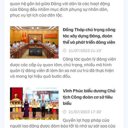
quan hệ gắn bó giữa Đảng với dân là các hoạt động
của Đảng đều nhằm mục đích phụng sự nhân dân,
phục vụ lợi ích của dân tộc.
Đồng Tháp chú trọng công
tác xây dựng Đảng, đoàn
thể và phát triển đảng viên
21/07/2023 21:10’
Công tác quản lý đảng viên
được các cấp ủy quan tâm, chú trọng, nhiều mô hình
quản lý đảng viên đi làm ăn xa nơi cư trú đã thực hiện
và mang lại hiệu quả bước đầu.
Vĩnh Phúc biểu dương Chủ
tịch Công đoàn cơ sở tiêu
biểu
21/07/2023 17:30’
Quyền lợi hợp pháp của
người lao động được đảm bảo tốt là nhờ sự sát sao của