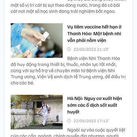
một số vị trí cát bị sụt theo dòng nước, trong đó có bãi
cát nơi một số học sinh đang trải nghiệm bắt ngao.
Vụ tiêm vaccine hết hạn ở
Thanh Hóa: Một bệnh nhi
vẫn phải nằm viện
22/05/2023 21:10’
Bệnh viện Nhi Thanh Hóa
đã huy động trang thiết bị, thuốc, nhân lực tốt nhất,
cùng với sự hỗ trợ về chuyên môn từ Bệnh viện Nhi
Trung ương, Viện Vệ sinh dịch tễ Trung ương, để điều trị
cho các bé.
Hà Nội: Nguy cơ xuất hiện
sớm các ổ dịch sốt xuất
huyết
22/05/2023 17:13’
Ngoài sự vào cuộc quyết liệt
của các cấp, ngành, chính quyền địa phương, người