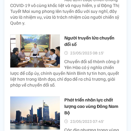
COVID-19 vô cùng khốc liệt và nguy hiểm, y sĩ Đặng Thị
Tuyết Mai xung phong lên tuyến đầu với suy nghĩ, đây
vừa là nhiệm vụ, vừa là trách nhiệm của người chiến sỹ
Quân y.
Người truyền lửa chuyển
đổi số
23/05/2023 08:15’
Chuyển đổi số thành công ở
Yên Hòa có ý nghĩa chiến
lược để cấp ủy, chính quyền Ninh Bình tự tin hơn, quyết
liệt hơn trong lãnh đạo, chỉ đạo đề ra chủ trương, giải
pháp về chuyển đổi số.
Phát triển nhân lực chất
lượng cao vùng Đông Nam
Bộ
23/05/2023 07:45’
Các địa phương trong vùng