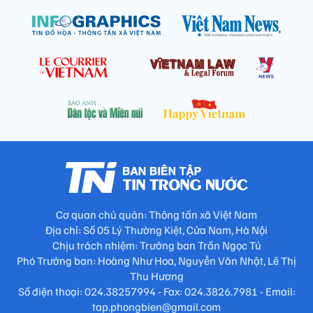
Cơ quan chủ quản: Thông tấn xã Việt Nam
Địa chỉ: Số 05 Lý Thường Kiệt, Cửa Nam, Hà Nội
Chịu trách nhiệm: Trưởng ban Trần Ngọc Tú
Phó Trưởng ban: Hoàng Như Hoa, Nguyễn Văn Nhật, Lê Thị
Thu Hương
Số điện thoại: 024.38257994 - Fax: 024.3826.7981 - Email:
tap.phongbien@gmail.com