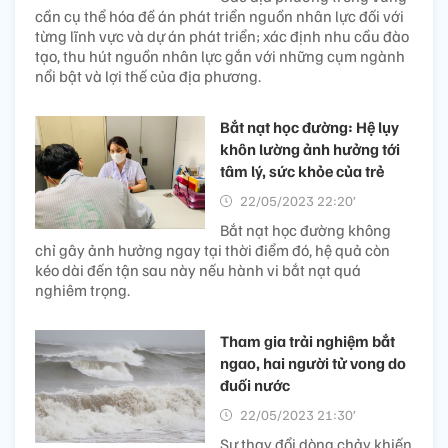
cần cụ thể hóa đề án phát triển nguồn nhân lực đối với
từng lĩnh vực và dự án phát triển; xác định nhu cầu đào
tạo, thu hút nguồn nhân lực gắn với những cụm ngành
nổi bật và lợi thế của địa phương.
Bắt nạt học đường: Hệ lụy
khôn lường ảnh hưởng tới
tâm lý, sức khỏe của trẻ
22/05/2023 22:20’
Bắt nạt học đường không
chỉ gây ảnh hưởng ngay tại thời điểm đó, hệ quả còn
kéo dài đến tận sau này nếu hành vi bắt nạt quá
nghiêm trọng.
Tham gia trải nghiệm bắt
ngao, hai người tử vong do
đuối nước
22/05/2023 21:30’
Sự thay đổi dòng chảy khiến