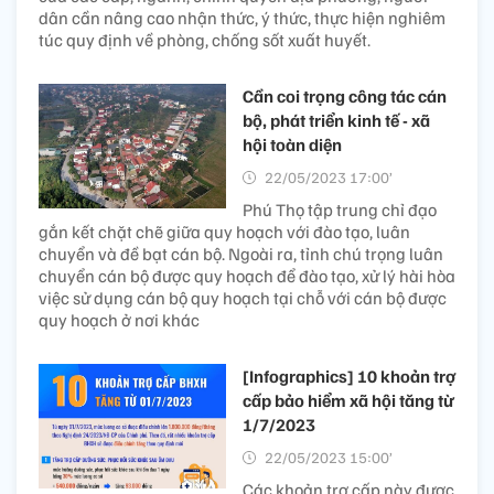
dân cần nâng cao nhận thức, ý thức, thực hiện nghiêm
túc quy định về phòng, chống sốt xuất huyết.
Cần coi trọng công tác cán
bộ, phát triển kinh tế - xã
hội toàn diện
22/05/2023 17:00’
Phú Thọ tập trung chỉ đạo
gắn kết chặt chẽ giữa quy hoạch với đào tạo, luân
chuyển và đề bạt cán bộ. Ngoài ra, tỉnh chú trọng luân
chuyển cán bộ được quy hoạch để đào tạo, xử lý hài hòa
việc sử dụng cán bộ quy hoạch tại chỗ với cán bộ được
quy hoạch ở nơi khác
[Infographics] 10 khoản trợ
cấp bảo hiểm xã hội tăng từ
1/7/2023
22/05/2023 15:00’
Các khoản trợ cấp này được