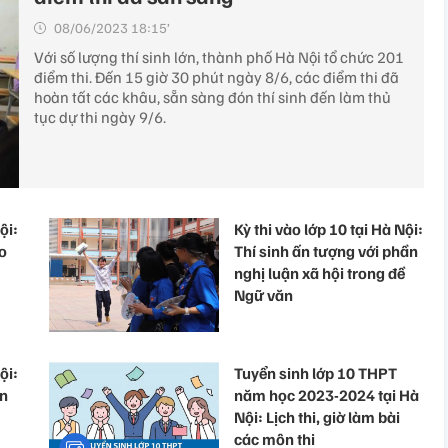
08/06/2023 18:15’
Với số lượng thí sinh lớn, thành phố Hà Nội tổ chức 201
điểm thi. Đến 15 giờ 30 phút ngày 8/6, các điểm thi đã
hoàn tất các khâu, sẵn sàng đón thí sinh đến làm thủ
tục dự thi ngày 9/6.
ội:
Kỳ thi vào lớp 10 tại Hà Nội:
ho
Thí sinh ấn tượng với phần
nghị luận xã hội trong đề
Ngữ văn
ội:
Tuyển sinh lớp 10 THPT
ện
năm học 2023-2024 tại Hà
Nội: Lịch thi, giờ làm bài
các môn thi