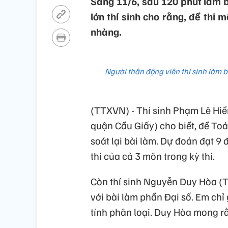
Sáng 11/6, sau 120 phút làm bà
lớn thí sinh cho rằng, đề thi
nhàng.
Người thân động viên thí sinh làm 
(TTXVN) - Thí sinh Phạm Lê Hiề
quận Cầu Giấy) cho biết, đề To
soát lại bài làm. Dự đoán đạt 9
thi của cả 3 môn trong kỳ thi.
Còn thí sinh Nguyễn Duy Hòa (T
với bài làm phần Đại số. Em chỉ
tính phân loại. Duy Hòa mong r