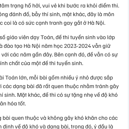
tâm trạng hồ hởi, vui vẻ khi bước ra khỏi điểm thi.
ng đánh đố, bẫy thí sinh, mặt khác, đây là môn
c coi là có sức cạnh tranh gay gắt ở Hà Nội.
 giáo viên dạy Toán, đề thi tuyển sinh vào lớp
à đào tạo Hà Nội năm học 2023-2024 vẫn giữ
o với các năm gần đây. Bên cạnh đó, đề vẫn có sự
nh chất của một đề thi tuyển sinh.
bài Toán lớn, mỗi bài gồm nhiều ý nhỏ được sắp
ới các dạng bài đã rất quen thuộc nhằm tránh gây
hí sinh. Mặt khác, đề thi có sự tặng nhẹ về độ khó
ân hóa tốt.
dạng bài quen thuộc và không gây khó khăn cho các
ổn định về độ khó và dạng bài, trong đó, ý đầu là