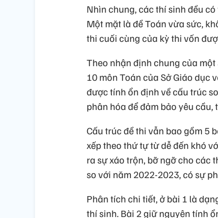
Nhìn chung, các thí sinh đều có 
Một mặt là đề Toán vừa sức, khô
thi cuối cùng của kỳ thi vốn đượ
Theo nhận định chung của một số
10 môn Toán của Sở Giáo dục v
được tính ổn định về cấu trúc s
phân hóa để đảm bảo yêu cầu, tí
Cấu trúc đề thi vẫn bao gồm 5 
xếp theo thứ tự từ dễ đến khó v
ra sự xáo trộn, bỡ ngỡ cho các t
so với năm 2022-2023, có sự ph
Phân tích chi tiết, ở bài 1 là 
thí sinh. Bài 2 giữ nguyên tính 