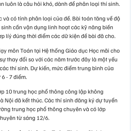
n luôn là câu hỏi khó, dành để phân loại thí sinh.
c và có tính phân loại của đề. Bài toán tăng về độ
í sinh cần vận dụng linh hoạt các kỹ năng biến
p líý đúng thời điểm các dữ kiện đề bài đã cho.
dạy môn Toán tại Hệ thống Giáo dục Học mãi cho
 sự thay đổi so với các năm trước đây là một yếu
 các thí sinh. Dự kiến, mức điểm trung bình của
 6 - 7 điểm.
lớp 10 trung học phổ thông công lập không
Nội đã kết thúc. Các thí sinh đăng ký dự tuyển
ường trung học phổ thông chuyên và có lớp
chuyên từ sáng 12/6.