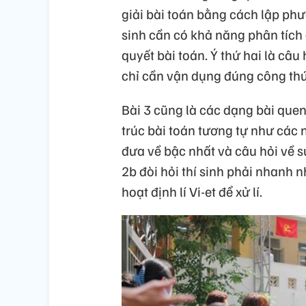
giải bài toán bằng cách lập phươ
sinh cần có khả năng phân tích 
quyết bài toán. Ý thứ hai là câu
chỉ cần vận dụng đúng công thức
Bài 3 cũng là các dạng bài quen
trúc bài toán tương tự như các 
đưa về bậc nhất và câu hỏi về s
2b đòi hỏi thí sinh phải nhanh n
hoạt định lí Vi-et để xử lí.