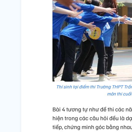
Thí sinh tại điểm thi Trường THPT Tr
môn thi cuố
Bài 4 tương tự như đề thi các n
hiện trong các câu hỏi đều là 
tiếp, chứng minh góc bằng nha