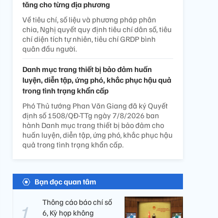
tăng cho từng địa phương
Về tiêu chí, số liệu và phương pháp phân
chia, Nghị quyết quy định tiêu chí dân số, tiêu
chí diện tích tự nhiên, tiêu chí GRDP bình
quân đầu người.
Danh mục trang thiết bị bảo đảm huấn
luyện, diễn tập, ứng phó, khắc phục hậu quả
trong tình trạng khẩn cấp
Phó Thủ tướng Phan Văn Giang đã ký Quyết
định số 1508/QĐ-TTg ngày 7/8/2026 ban
hành Danh mục trang thiết bị bảo đảm cho
huấn luyện, diễn tập, ứng phó, khắc phục hậu
quả trong tình trạng khẩn cấp.
Bạn đọc quan tâm
Thông cáo báo chí số
6, Kỳ họp không