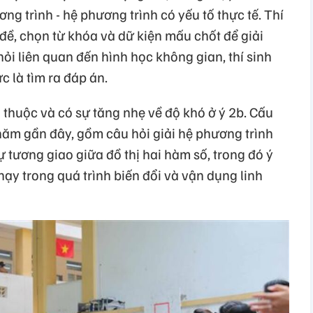
ng trình - hệ phương trình có yếu tố thực tế. Thí
đề, chọn từ khóa và dữ kiện mấu chốt để giải
 hỏi liên quan đến hình học không gian, thí sinh
 là tìm ra đáp án.
 thuộc và có sự tăng nhẹ về độ khó ở ý 2b. Cấu
năm gần đây, gồm câu hỏi giải hệ phương trình
ự tương giao giữa đồ thị hai hàm số, trong đó ý
hạy trong quá trình biến đổi và vận dụng linh