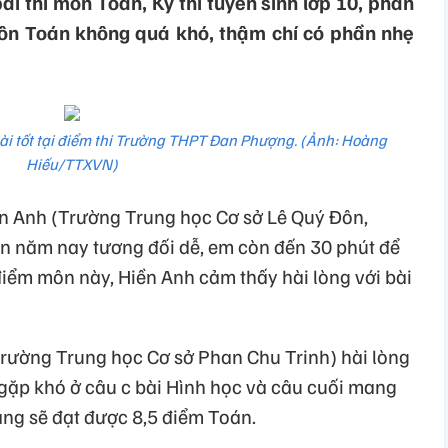
i thi môn Toán, Kỳ thi tuyển sinh lớp 10, phần
 môn Toán không quá khó, thậm chí có phần nhẹ
bài tốt tại điểm thi Trường THPT Đan Phượng. (Ảnh: Hoàng
Hiếu/TTXVN)
n Anh (Trường Trung học Cơ sở Lê Quý Đôn,
án năm nay tương đối dễ, em còn đến 30 phút để
 điểm môn này, Hiền Anh cảm thấy hài lòng với bài
rường Trung học Cơ sở Phan Chu Trinh) hài lòng
 gặp khó ở câu c bài Hình học và câu cuối mang
ằng sẽ đạt được 8,5 điểm Toán.