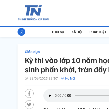
THỜI SỰ
XÃ HỘI
PHÁP LUẬT
Giáo dục
Kỳ thi vào lớp 10 năm họ
sinh phấn khởi, tràn đầy
11/06/2023 11:30’
Hà Nội