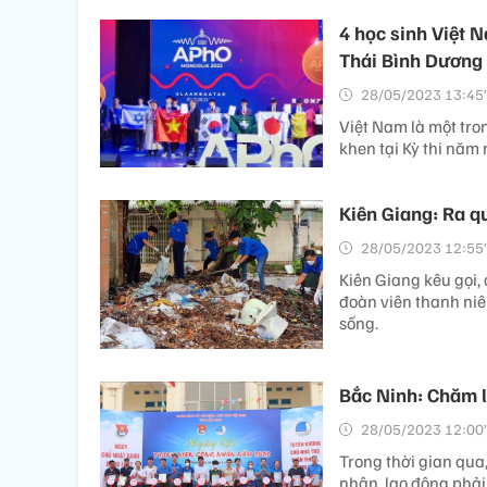
4 học sinh Việt 
Thái Bình Dương
28/05/2023 13:45’
Việt Nam là một tr
khen tại Kỳ thi năm 
Kiên Giang: Ra q
28/05/2023 12:55’
Kiên Giang kêu gọi,
đoàn viên thanh niê
sống.
Bắc Ninh: Chăm l
28/05/2023 12:00’
Trong thời gian qua,
nhân, lao động phải