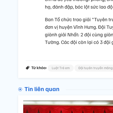
hạ, đánh đập, bóc lột sức lao đ
Ban Tổ chức trao giải "Tuyên t
đơn vị huyện Vĩnh Hưng. Đội T
giành giải Nhất; 2 đội cùng già
Tường. Các đội còn lại có 3 đội 
Từ khóa:
Luật Trẻ em
Đội tuyên truyền măng
Tin liên quan