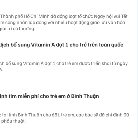
hành phố Hồ Chí Minh đã đồng loạt tổ chức Ngày hội vui Tết
em công nhân lao động với nhiều hoạt động giao lưu văn hóa
iải trí có thưởng.
dịch bổ sung Vitamin A đợt 1 cho trẻ trên toàn quốc
h bổ sung Vitamin A đợt 1 cho trẻ em được triển khai từ ngày
6.
nh tim miễn phí cho trẻ em ở Bình Thuận
tại tỉnh Bình Thuận cho 651 trẻ em, các bác sỹ đã chỉ định 30
 phẫu thuật.