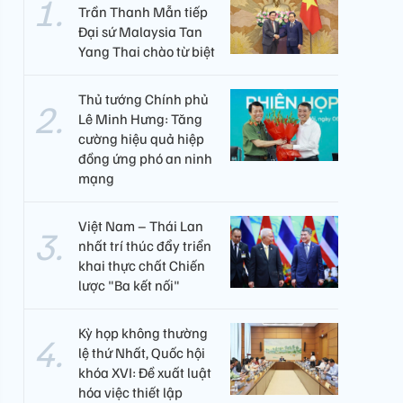
Trần Thanh Mẫn tiếp
Đại sứ Malaysia Tan
Yang Thai chào từ biệt
Thủ tướng Chính phủ
Lê Minh Hưng: Tăng
cường hiệu quả hiệp
đồng ứng phó an ninh
mạng
Việt Nam – Thái Lan
nhất trí thúc đẩy triển
khai thực chất Chiến
lược "Ba kết nối"
Kỳ họp không thường
lệ thứ Nhất, Quốc hội
khóa XVI: Đề xuất luật
hóa việc thiết lập