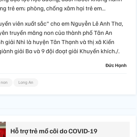
ộng trẻ em; phòng, chống xâm hại trẻ em…
ruyền viên xuất sắc" cho em Nguyễn Lê Anh Thơ,
uyên truyền măng non của thành phố Tân An
nh giải Nhì là huyện Tân Thạnh và thị xã Kiến
giành giải Ba và 9 đội đoạt giải Khuyến khích./.
Đức Hạnh
 non
Long An
Hỗ trợ trẻ mồ côi do COVID-19