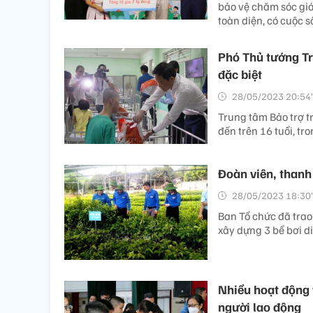
bảo vệ chăm sóc giá
toàn diện, có cuộc 
Phó Thủ tướng Tr
đặc biệt
28/05/2023 20:54’
Trung tâm Bảo trợ t
đến trên 16 tuổi, tr
Đoàn viên, thanh
28/05/2023 18:30’
Ban Tổ chức đã trao
xây dựng 3 bể bơi d
Nhiều hoạt động v
người lao động