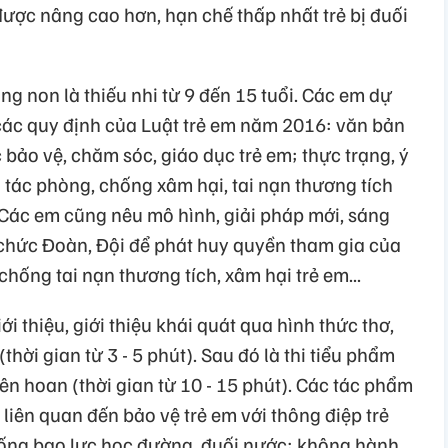
ược nâng cao hơn, hạn chế thấp nhất trẻ bị đuối
g non là thiếu nhi từ 9 đến 15 tuổi. Các em dự
 các quy định của Luật trẻ em năm 2016: văn bản
bảo vệ, chăm sóc, giáo dục trẻ em; thực trạng, ý
 tác phòng, chống xâm hại, tai nạn thương tích
 Các em cũng nêu mô hình, giải pháp mới, sáng
 chức Đoàn, Đội để phát huy quyền tham gia của
chống tai nạn thương tích, xâm hại trẻ em...
iới thiệu, giới thiệu khái quát qua hình thức thơ,
(thời gian từ 3 - 5 phút). Sau đó là thi tiểu phẩm
ên hoan (thời gian từ 10 - 15 phút). Các tác phẩm
ề liên quan đến bảo vệ trẻ em với thông điệp trẻ
hống bạo lực học đường, đuối nước; không hành