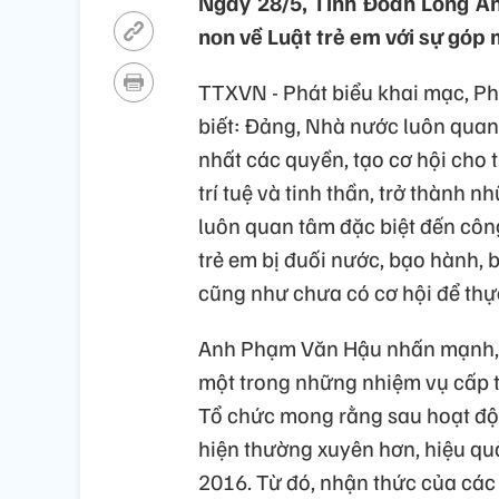
Ngày 28/5, Tỉnh Đoàn Long An
non về Luật trẻ em với sự góp 
TTXVN - Phát biểu khai mạc, P
biết: Đảng, Nhà nước luôn quan
nhất các quyền, tạo cơ hội cho t
trí tuệ và tinh thần, trở thành
luôn quan tâm đặc biệt đến côn
trẻ em bị đuối nước, bạo hành, 
cũng như chưa có cơ hội để thự
Anh Phạm Văn Hậu nhấn mạnh, công
một trong những nhiệm vụ cấp th
Tổ chức mong rằng sau hoạt độn
hiện thường xuyên hơn, hiệu qu
2016. Từ đó, nhận thức của các 