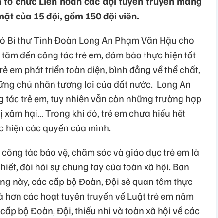
 tổ chức Liên hoan các đội tuyên truyền măng
mặt của 15 đội, gồm 150 đội viên.
hó Bí thư Tỉnh Đoàn Long An Phạm Văn Hậu cho
 tâm đến công tác trẻ em, đảm bảo thực hiện tốt
rẻ em phát triển toàn diện, bình đẳng về thể chất,
 những chủ nhân tương lai của đất nước. Long An
g tác trẻ em, tuy nhiên vẫn còn những trường hợp
bị xâm hại… Trong khi đó, trẻ em chưa hiểu hết
c hiện các quyền của mình.
 tác bảo vệ, chăm sóc và giáo dục trẻ em là
iết, đòi hỏi sự chung tay của toàn xã hội. Ban
g này, các cấp bộ Đoàn, Đội sẽ quan tâm thực
ả hơn các hoạt tuyên truyền về Luật trẻ em năm
cấp bộ Đoàn, Đội, thiếu nhi và toàn xã hội về các