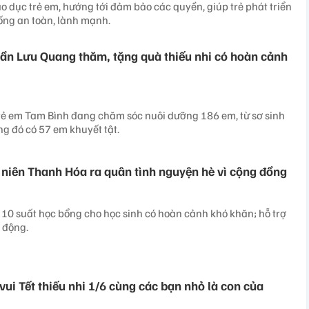
o dục trẻ em, hướng tới đảm bảo các quyền, giúp trẻ phát triển
sống an toàn, lành mạnh.
ần Lưu Quang thăm, tặng quà thiếu nhi có hoàn cảnh
rẻ em Tam Bình đang chăm sóc nuôi dưỡng 186 em, từ sơ sinh
ong đó có 57 em khuyết tật.
 niên Thanh Hóa ra quân tình nguyện hè vì cộng đồng
 10 suất học bổng cho học sinh có hoàn cảnh khó khăn; hỗ trợ
i động.
ui Tết thiếu nhi 1/6 cùng các bạn nhỏ là con của