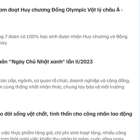
Nam đoạt Huy chương Đồng Olympic Vật lý châu Á -
ong 7 đoàn có 100% học sinh được nhận Huy chương và Bằng
nay.
uân "Ngày Chủ Nhật xanh" lần II/2023
 các cấp, ngành, cơ quan tổ chức, doanh nghiệp và cộng đồng,
n cùng thống nhất nhận thức, chung tay bảo vệ môi trường
o đời sống vật chất, tinh thần cho công nhân lao động
 việc thực phẩm tăng giá, chí phí sinh hoạt tăng, nhiều công
 tạm thời nghỉ việc khiến thu nhập bị giảm, cuộc sống ngày