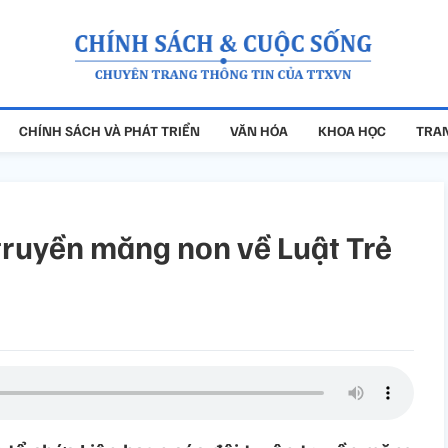
CHÍNH SÁCH VÀ PHÁT TRIỂN
VĂN HÓA
KHOA HỌC
TRAN
 truyền măng non về Luật Trẻ