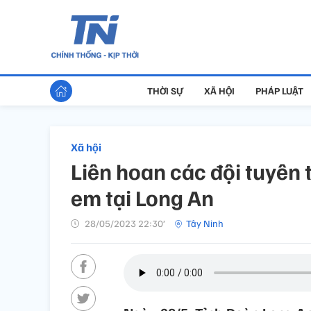
THỜI SỰ
XÃ HỘI
PHÁP LUẬT
Xã hội
Liên hoan các đội tuyên
em tại Long An
28/05/2023 22:30’
Tây Ninh