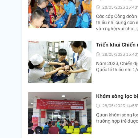
28/05/2023 15:40’
Các cấp Công đoàn T
thiếu nhi cùng con 
văn nghệ; vui chơi, g
Triển khai Chiến 
28/05/2023 15:40’
Năm 2023, Chiến dịc
Quốc tế thiếu nhi 1/
Khám sàng lọc bệ
28/05/2023 14:55’
Quan khám sàng lọc 
trường hợp trẻ được