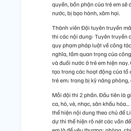
quyền, bổn phận của trẻ em sẽ đ
nước, bị bạo hành, xâm hại.
Thành viên Đội tuyên truyền măn
thi các nội dung: Tuyên truyền
quy phạm pháp luật về công tác 
nghĩa, tầm quan trọng của công
và đuối nước ở trẻ em hiện nay.
tạo trong các hoạt động của tổ
trẻ em; trang bị kỹ năng phòng, 
Mỗi đội thi 2 phần. Đầu tiên là g
ca, hò, vè, nhạc, sân khấu hóa... 
thể hiện nội dung theo chủ đề Li
dự thi thể hiện rõ nét các vấn đ
em là để yêu thương; phòng, c