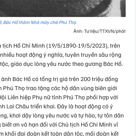
 Bác Hồ thăm Nhà máy chè Phú Thọ.
Ảnh: Tư liệu/TTXVN/phát
tịch Hồ Chí Minh (19/5/1890-19/5/2023), trên
 nhiều hoạt động ý nghĩa, tuyên truyền sâu rộng
 tộc, giáo dục lòng yêu nước theo gương Bác Hồ.
 ảnh Bác Hồ có tổng trị giá trên 200 triệu đồng
h Phú Thọ trao tặng các hộ dân vùng biên giới
Hội Liên hiệp Phụ nữ tỉnh Phú Thọ phối hợp với
nh Lai Châu triển khai. Đây là hoạt động có ý
g, khơi dậy lòng yêu nước và tự hào, tự tôn dân
g biết ơn vô hạn đối với Chủ tịch Hồ Chí Minh vĩ
m khối đại đoàn kết toàn dân tộc, mối đoàn kết