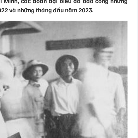
hí Minh, các đoàn đại biểu đã báo công những
022 và những tháng đầu năm 2023.