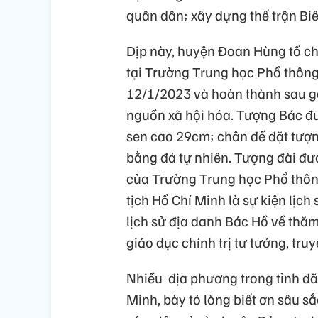
quân dân; xây dựng thế trận Bi
Dịp này, huyện Đoan Hùng tổ c
tại Trường Trung học Phổ thôn
12/1/2023 và hoàn thành sau gần
nguồn xã hội hóa. Tượng Bác đư
sen cao 29cm; chân đế đặt tượn
bằng đá tự nhiên. Tượng đài đư
của Trường Trung học Phổ thôn
tịch Hồ Chí Minh là sự kiện lịch
lịch sử địa danh Bác Hồ về thăm
giáo dục chính trị tư tưởng, tru
Nhiều địa phương trong tỉnh đã
Minh, bày tỏ lòng biết ơn sâu sắc