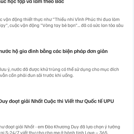
húc học tập và làm theo Bác
c vận động thiết thực như "Thiếu nhi Vĩnh Phúc thi đua làm
ạy", cuộc vận động "Vòng tay bè bạn"... đã có sức lan tỏa sâu
nước hộ gia đình bằng các biện pháp đơn giản
 lưu ý, nước đã được khử trùng có thể sử dụng cho mục đích
 vẫn cần phải đun sôi trước khi uống.
y đoạt giải Nhất Cuộc thi Viết thư Quốc tế UPU
hư đoạt giải Nhất - em Đào Khương Duy đã lựa chọn ý tưởng
rai S-24/7 viết thư cho cha mẹ ở hành tinh Love – 365.