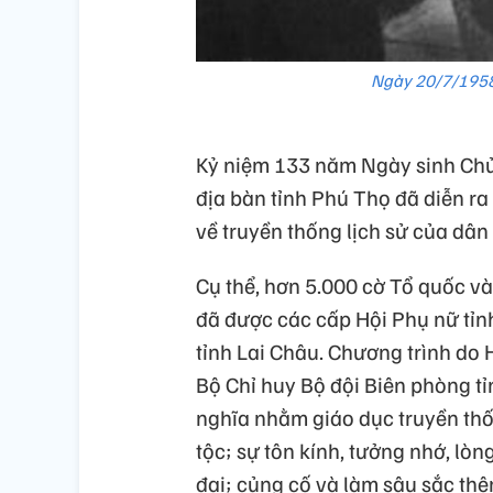
Ngày 20/7/1958,
Kỷ niệm 133 năm Ngày sinh Chủ 
địa bàn tỉnh Phú Thọ đã diễn ra
về truyền thống lịch sử của dân
Cụ thể, hơn 5.000 cờ Tổ quốc và
đã được các cấp Hội Phụ nữ tỉn
tỉnh Lai Châu. Chương trình do 
Bộ Chỉ huy Bộ đội Biên phòng tỉ
nghĩa nhằm giáo dục truyền thốn
tộc; sự tôn kính, tưởng nhớ, lòn
đại; củng cố và làm sâu sắc thê