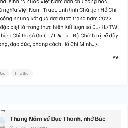
khai sinh ra nước Việt Nam dân chủ cộng hòa,
 nghĩa Việt Nam. Trước anh linh Chủ tịch Hồ Chí
o công những kết quả đạt được trong năm 2022
ặc biệt là trong thực hiện Kết luận số 01-KL/TW
c hiện Chỉ thị số 05-CT/TW của Bộ Chính trị về đẩy
ởng, đạo đức, phong cách Hồ Chí Minh…/.
PV
Bác
Phú thọ
Tháng Năm về Dục Thanh, nhớ Bác
17/05/2023 08:55’