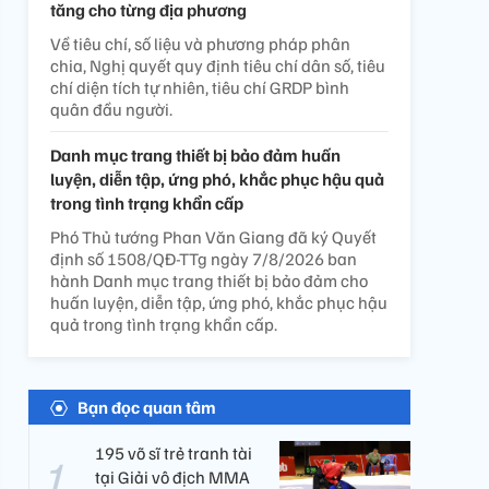
tăng cho từng địa phương
Về tiêu chí, số liệu và phương pháp phân
chia, Nghị quyết quy định tiêu chí dân số, tiêu
chí diện tích tự nhiên, tiêu chí GRDP bình
quân đầu người.
Danh mục trang thiết bị bảo đảm huấn
luyện, diễn tập, ứng phó, khắc phục hậu quả
trong tình trạng khẩn cấp
Phó Thủ tướng Phan Văn Giang đã ký Quyết
định số 1508/QĐ-TTg ngày 7/8/2026 ban
hành Danh mục trang thiết bị bảo đảm cho
huấn luyện, diễn tập, ứng phó, khắc phục hậu
quả trong tình trạng khẩn cấp.
Bạn đọc quan tâm
195 võ sĩ trẻ tranh tài
tại Giải vô địch MMA