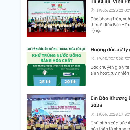
Thiếu nhi Vĩnh P
19/05/2023 22:00’
Các phong trào, cuộ
theo 5 điều Bác Hồ d
rộng.
Hướng dẫn xử lý 
19/05/2023 20:30’
Các chuyên gia y tế
sinh hoạt, tuy nhiên
Em Đào Khương Du
2023
19/05/2023 17:30’
Chủ nhân của bức t
hóa thân là chàng t