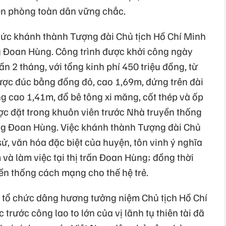
ên phòng toàn dân vững chắc.
hức khánh thành Tượng đài Chủ tịch Hồ Chí Minh
g Đoan Hùng. Công trình được khởi công ngày
 2 tháng, với tổng kinh phí 450 triệu đồng, từ
ợc đúc bằng đồng đỏ, cao 1,69m, đứng trên đài
g cao 1,41m, đổ bê tông xi măng, cốt thép và ốp
ợc đặt trong khuôn viên trước Nhà truyền thống
g Đoan Hùng. Việc khánh thành Tượng đài Chủ
 sử, văn hóa đặc biệt của huyện, tôn vinh ý nghĩa
 và làm việc tại thị trấn Đoan Hùng; đồng thời
yền thống cách mạng cho thế hệ trẻ.
 tổ chức dâng hương tưởng niệm Chủ tịch Hồ Chí
 trước công lao to lớn của vị lãnh tụ thiên tài đã