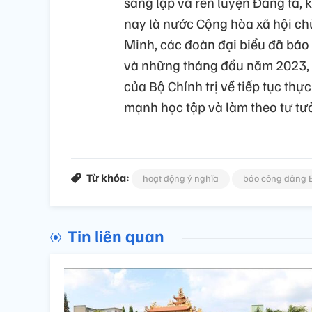
sáng lập và rèn luyện Đảng ta, 
nay là nước Cộng hòa xã hội chủ
Minh, các đoàn đại biểu đã bá
và những tháng đầu năm 2023, đ
của Bộ Chính trị về tiếp tục thự
mạnh học tập và làm theo tư tư
Từ khóa:
hoạt động ý nghĩa
báo công dâng 
Tin liên quan