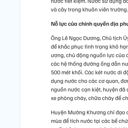
nước tiết kiệm. Nước sử dụng đ
và cây trong khuôn viên trường.
Nỗ lực của chính quyền địa p
Ông Lê Ngọc Dương, Chủ tịch Ủ
để khắc phục tình trạng khô hạn
ương, chủ động nguồn lực của 
các hệ thống đường ống dẫn nư
500 mét khối. Các két nước di 
dụng nước cho các cơ quan, đơn 
nguồn nước cạn kiệt, huyện đã 
xe phòng cháy, chữa cháy để chở
Huyện Mường Khương chỉ đạo c
mùa để tích nước tại các bể ch