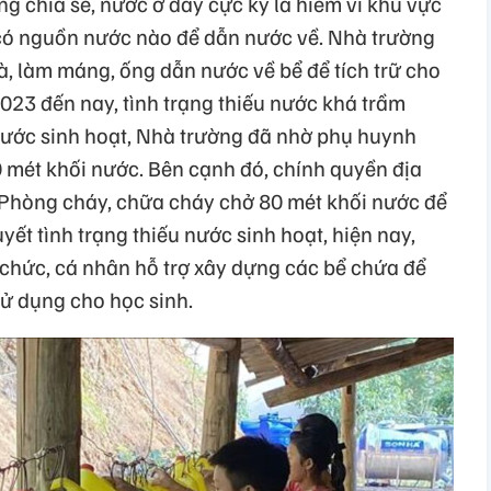
g chia sẻ, nước ở đây cực kỳ là hiếm vì khu vực
ó nguồn nước nào để dẫn nước về. Nhà trường
à, làm máng, ống dẫn nước về bể để tích trữ cho
023 đến nay, tình trạng thiếu nước khá trầm
 nước sinh hoạt, Nhà trường đã nhờ phụ huynh
mét khối nước. Bên cạnh đó, chính quyền địa
 Phòng cháy, chữa cháy chở 80 mét khối nước để
yết tình trạng thiếu nước sinh hoạt, hiện nay,
 chức, cá nhân hỗ trợ xây dựng các bể chứa để
ử dụng cho học sinh.