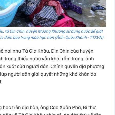
hầu, xã Dìn Chin, huyện Mường Khương sử dụng nước để giặt
được đảm bảo trong mùa hạn hán (Ảnh: Quốc Khánh - TTXVN)
ố nơi như Tả Gia Khâu, Dìn Chin của huyện
nh trạng thiếu nước vẫn khá trầm trọng, ảnh
sản xuất của người dân. Chính quyền địa phương
 giúp người dân giải quyết những khó khăn do
t.
 học trên địa bàn, ông Cao Xuân Phà, Bí thư
 dân xã Tả Gia Khâu chia sẻ, do đặc thù về địa