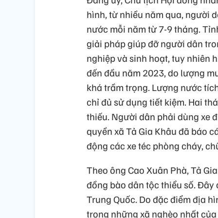
hình, từ nhiều năm qua, người d
nước mỗi năm từ 7-9 tháng. Tỉn
giải pháp giúp đỡ người dân tr
nghiệp và sinh hoạt, tuy nhiên 
đến đầu năm 2023, do lượng mưa
khá trầm trọng. Lượng nước tíc
chỉ đủ sử dụng tiết kiệm. Hai thá
thiếu. Người dân phải dùng xe đ
quyền xã Tả Gia Khâu đã báo cá
động các xe téc phòng cháy, ch
Theo ông Cao Xuân Phà, Tả Gia
đồng bào dân tộc thiểu số. Đây c
Trung Quốc. Do đặc điểm địa hìn
trong những xã nghèo nhất củ