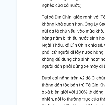
nghèo của cả nước).
Tại xã Dìn Chin, giáp ranh với 
không khả quan hơn. Ông Ly Seo 
núi đá là chủ yếu, vào mùa khô
hàng năm bị thiếu nước sinh hoạ
Ngải Thầu, xã Dìn Chin chia sẻ, 
phải cử người đi lấy nước hàng
không đủ dùng cho sinh hoạt hà
người dân phải dùng xe máy đi 
Dưới cái nắng trên 42 độ C, ch
thông dân tộc bán trú Tả Gia K
ở xã biên giới với 100% là đồn
nhiên, nỗi lo thường trực của th