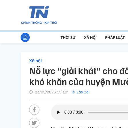
THỜI SỰ
XÃ HỘI
PHÁP LUẬT
Xã hội
Nỗ lực "giải khát" cho đ
khó khăn của huyện M
23/05/2023 15:10’
Lào Cai