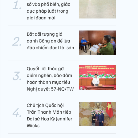
số vào phổ biến, giáo
dục pháp luật trong
giai đoạn mới
Bắt đối tượng giả
danh Công an để lừa
đảo chiếm đoạt tài sản
Quyết liệt tháo gỡ
điểm nghẽn, bảo đảm
hoàn thành mục tiêu
Nghị quyết 57-NQ/TW
Chủ tịch Quốc hội
Trần Thanh Mẫn tiếp
Đại sứ Hoa Kỳ Jennifer
Wicks