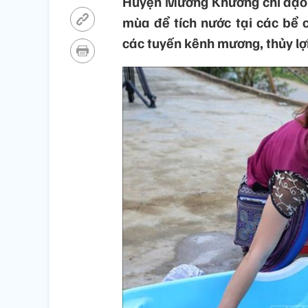
Huyện Mường Khương chỉ đạo 
mùa để tích nước tại các bể 
các tuyến kênh mương, thủy lợi