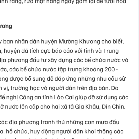
ánh răng, rửa mặt hàng ngày gom lại để tưới hoa
hương
y ban nhân dân huyện Mường Khương cho biết,
, huyện đã tích cực báo cáo với tỉnh và Trung
địa phương đầu tư xây dựng các bể chứa nước và
ớc, các bể chứa nước tập trung khoảng 200 -
động được bổ sung để đáp ứng những nhu cầu sử
vị, trường học và người dân trên địa bàn. Do
đề nghị Công an tỉnh Lào Cai giúp đỡ sử dụng các
 nước lên cấp cho hai xã tả Gia Khâu, Dìn Chin.
ác địa phương tranh thủ những cơn mưa đầu
ứa, hồ chứa, huy động người dân khơi thông các