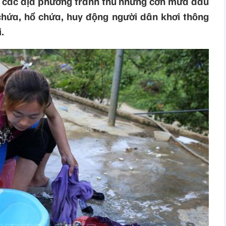
các địa phương tranh thủ những cơn mưa đầu
chứa, hồ chứa, huy động người dân khơi thông
.