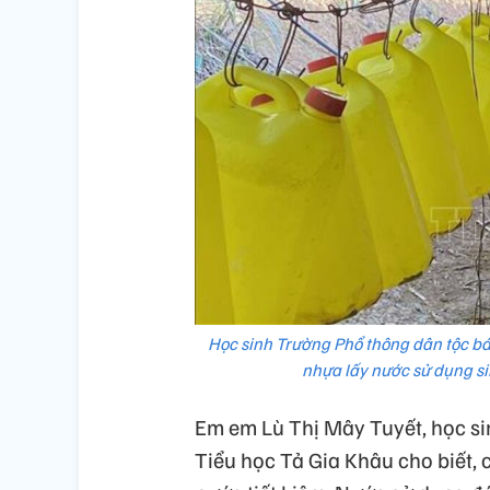
Học sinh Trường Phổ thông dân tộc b
nhựa lấy nước sử dụng s
Em em Lù Thị Mây Tuyết, học si
Tiểu học Tả Gia Khâu cho biết,