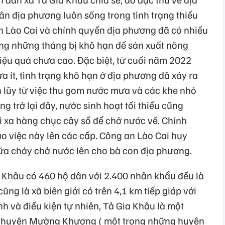
ân địa phương luôn sống trong tình trạng thiếu
h Lào Cai và chính quyền địa phương đã có nhiều
ong những tháng bị khô hạn để sản xuất nông
hiệu quả chưa cao. Đặc biệt, từ cuối năm 2022
 ít, tình trạng khô hạn ở địa phương đã xảy ra
h lũy từ việc thu gom nước mưa và các khe nhỏ
ng trở lại đây, nước sinh hoạt tối thiểu cũng
i xa hàng chục cây số để chở nước về. Chính
o việc này lên các cấp. Công an Lào Cai huy
ữa cháy chở nước lên cho bà con địa phương.
 Khâu có 460 hộ dân với 2.400 nhân khẩu đều là
ũng là xã biên giới có trên 4,1 km tiếp giáp với
h và điều kiện tự nhiên, Tả Gia Khâu là một
a huyện Mường Khương ( một trong những huyện