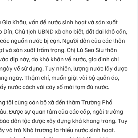
Tả Gia Khâu, vấn đề nước sinh hoạt và sản xuất
Dín, Chủ tịch UBND xã cho biết, đất đai khô cằn,
, các nguồn nước bị cạn. Người dân của các thôn
t và sản xuất trầm trọng. Chị Lù Seo Sỉu thôn
vào dịp này, do khó khăn về nước, gia đình chị
 ngày về sử dụng. Tuy nhiên, lượng nước lấy được
ng ngày. Thậm chí, muốn giặt vài bộ quần áo,
lấy nước cách vài cây số mới tạm đủ nước.
úng tôi cùng cán bộ xã đến thăm Trường Phổ
hâu. Được sự quan tâm của các cấp, ngôi trường
g bào dân tộc được xây dựng khá khang trang. Tuy
ầy và trò Nhà trường là thiếu nước sinh hoạt.