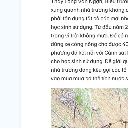
Thầy Long Văn Ngạn, Hiệu trưởn
xung quanh nhà trường không c
phải tận dụng tất cả các mái nh
học sinh sử dụng. Từ đầu năm 2
trọng vì trời không mưa. Để có
dùng xe công nông chở được 40 
phương đã kết nối với Cảnh sát
cho học sinh sử dụng. Để giải qu
nhà trường đang kêu gọi các tổ
vào mùa mưa có thể tích nước s