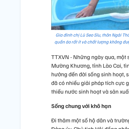
Gia đình chị Lù Seo Sỉu, thôn Ngải T
quần áo rất ít và chất lượng không 
TTXVN - Những ngày qua, một s
Mường Khương, tỉnh Lào Cai, tì
hưởng đến đời sống sinh hoạt, 
đã có nhiều giải pháp tích cực
thiếu nước sinh hoạt và sản xuấ
Sống chung với khô hạn
Đi thăm một số hộ dân và trường
Đảng ủy, Chủ tịch Hội đồng nhân