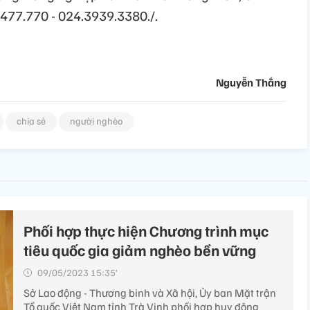
.477.770 - 024.3939.3380./.
Nguyễn Thắng
chia sẻ
người nghèo
Phối hợp thực hiện Chương trình mục
tiêu quốc gia giảm nghèo bền vững
09/05/2023 15:35’
Sở Lao động - Thương binh và Xã hội, Ủy ban Mặt trận
Tổ quốc Việt Nam tỉnh Trà Vinh phối hợp huy động