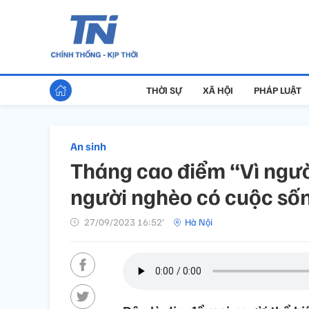
THỜI SỰ
XÃ HỘI
PHÁP LUẬT
An sinh
Tháng cao điểm “Vì người
người nghèo có cuộc sốn
27/09/2023 16:52’
Hà Nội