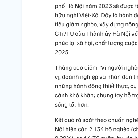
phố Hà Nội năm 2023 sẽ được tổ
hữu nghị Việt-Xô. Đây là hành 
tiêu giảm nghèo, xây dựng nông
CTr/TU của Thành ủy Hà Nội về p
phúc lợi xã hội, chất lượng cu
2025.
Tháng cao điểm “Vì người nghèo
vị, doanh nghiệp và nhân dân th
những hành động thiết thực, cụ 
cảnh khó khăn; chung tay hỗ trợ
sống tốt hơn.
Kết quả rà soát theo chuẩn ngh
Nội hiện còn 2.134 hộ nghèo (