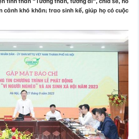
ện tinh thần "Tương thân, tương ái", chia sẻ, hỗ
n cảnh khó khăn; trao sinh kế, giúp họ có cuộc