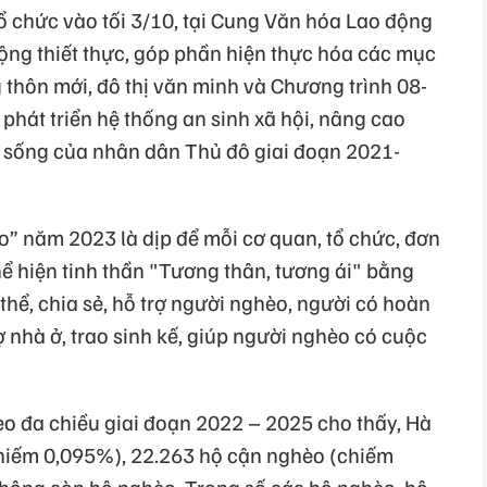
 chức vào tối 3/10, tại Cung Văn hóa Lao động
động thiết thực, góp phần hiện thực hóa các mục
 thôn mới, đô thị văn minh và Chương trình 08-
hát triển hệ thống an sinh xã hội, nâng cao
ộc sống của nhân dân Thủ đô giai đoạn 2021-
” năm 2023 là dịp để mỗi cơ quan, tổ chức, đơn
ể hiện tinh thần "Tương thân, tương ái" bằng
thể, chia sẻ, hỗ trợ người nghèo, người có hoàn
 nhà ở, trao sinh kế, giúp người nghèo có cuộc
èo đa chiều giai đoạn 2022 – 2025 cho thấy, Hà
chiếm 0,095%), 22.263 hộ cận nghèo (chiếm