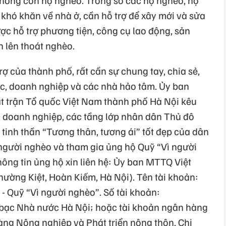
hông còn hộ nghèo. Trong số các hộ nghèo, hộ
khó khăn về nhà ở, cần hỗ trợ để xây mới và sửa
ợc hỗ trợ phương tiện, công cụ lao động, sản
n lên thoát nghèo.
ợ của thành phố, rất cần sự chung tay, chia sẻ,
ức, doanh nghiệp và các nhà hảo tâm. Ủy ban
t trận Tổ quốc Việt Nam thành phố Hà Nội kêu
ị, doanh nghiệp, các tầng lớp nhân dân Thủ đô
 tinh thần “Tương thân, tương ái” tốt đẹp của dân
 người nghèo và tham gia ủng hộ Quỹ “Vì người
ng tin ủng hộ xin liên hệ: Ủy ban MTTQ Việt
ường Kiệt, Hoàn Kiếm, Hà Nội). Tên tài khoản:
 Quỹ “Vì người nghèo”. Số tài khoản:
bạc Nhà nước Hà Nội; hoặc tài khoản ngân hàng
ng Nông nghiệp và Phát triển nông thôn, Chi