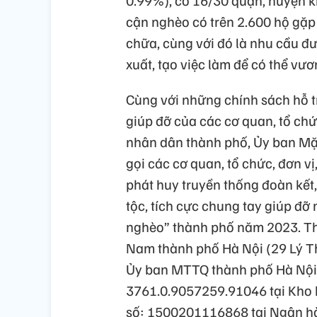
0.99%), có 16/30 quận, huyện k
cận nghèo có trên 2.600 hộ gặp 
chữa, cùng với đó là nhu cầu đư
xuất, tạo việc làm để có thể vươ
Cùng với những chính sách hỗ tr
giúp đỡ của các cơ quan, tổ ch
nhân dân thành phố, Ủy ban Mặ
gọi các cơ quan, tổ chức, đơn v
phát huy truyền thống đoàn kết,
tộc, tích cực chung tay giúp đỡ
nghèo” thành phố năm 2023. Thô
Nam thành phố Hà Nội (29 Lý Th
Ủy ban MTTQ thành phố Hà Nội -
3761.0.9057259.91046 tại Kho 
số: 1500201116868 tại Ngân hà