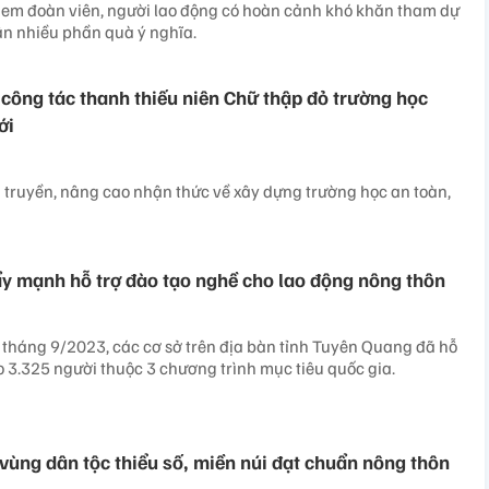
n em đoàn viên, người lao động có hoàn cảnh khó khăn tham dự
ận nhiều phần quà ý nghĩa.
 công tác thanh thiếu niên Chữ thập đỏ trường học
ới
 truyền, nâng cao nhận thức về xây dựng trường học an toàn,
y mạnh hỗ trợ đào tạo nghề cho lao động nông thôn
tháng 9/2023, các cơ sở trên địa bàn tỉnh Tuyên Quang đã hỗ
o 3.325 người thuộc 3 chương trình mục tiêu quốc gia.
vùng dân tộc thiểu số, miền núi đạt chuẩn nông thôn