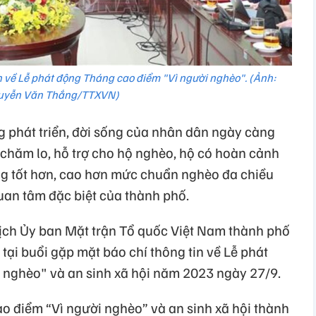
n về Lễ phát động Tháng cao điểm "Vì người nghèo". (Ảnh:
uyễn Văn Thắng/TTXVN)
 phát triển, đời sống của nhân dân ngày càng
 chăm lo, hỗ trợ cho hộ nghèo, hộ có hoàn cảnh
ng tốt hơn, cao hơn mức chuẩn nghèo đa chiều
uan tâm đặc biệt của thành phố.
tịch Ủy ban Mặt trận Tổ quốc Việt Nam thành phố
ại buổi gặp mặt báo chí thông tin về Lễ phát
 nghèo" và an sinh xã hội năm 2023 ngày 27/9.
o điểm “Vì người nghèo” và an sinh xã hội thành