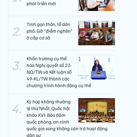
phát triển mới
Tinh gọn thôn, tổ dân
phố: Gỡ "điểm nghẽn"
ở cấp cơ sở
Khẩn trương cụ thể
hóa Nghị quyết số 23-
NQ/TW và Kết luận số
49-KL/TW thành các
chương trình hành động cụ thể
Kỳ họp không thường
lệ thứ Nhất, Quốc hội
khóa XVI: Bảo đảm
quốc phòng, an ninh
quốc gia song không cản trở hoạt động
dân sự