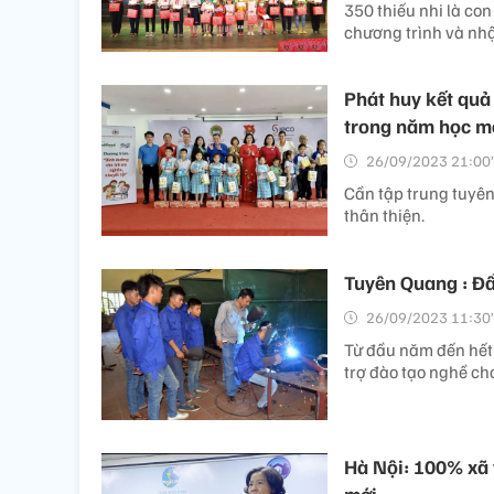
350 thiếu nhi là co
chương trình và nh
Phát huy kết quả
trong năm học m
26/09/2023 21:00’
Cần tập trung tuyên
thân thiện.
Tuyên Quang : Đẩ
26/09/2023 11:30’
Từ đầu năm đến hết 
trợ đào tạo nghề ch
Hà Nội: 100% xã 
mới