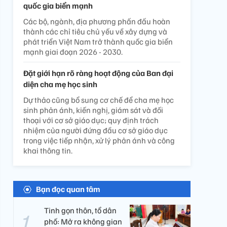
quốc gia biển mạnh
Các bộ, ngành, địa phương phấn đấu hoàn
thành các chỉ tiêu chủ yếu về xây dựng và
phát triển Việt Nam trở thành quốc gia biển
mạnh giai đoạn 2026 - 2030.
Đặt giới hạn rõ ràng hoạt động của Ban đại
diện cha mẹ học sinh
Dự thảo cũng bổ sung cơ chế để cha mẹ học
sinh phản ánh, kiến nghị, giám sát và đối
thoại với cơ sở giáo dục; quy định trách
nhiệm của người đứng đầu cơ sở giáo dục
trong việc tiếp nhận, xử lý phản ánh và công
khai thông tin.
Bạn đọc quan tâm
Tinh gọn thôn, tổ dân
phố: Mở ra không gian