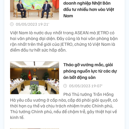
doanh nghiệp Nhật Bản
đầu tư nhiều hơn vào Việt
Nam
05/05/2023 19:21’
Việt Nam là nước duy nhất trong ASEAN mà JETRO có
hai văn phòng đại diện. Đây cũng là hai văn phòng bận
rộn nhất trên thế giới của JETRO, chứng tỏ Việt Nam là
điểm đầu tư hết sức hấp dẫn.
Tháo gỡ vướng mắc, giải
phóng nguồn lực từ các dự
án bất động sản
05/05/2023 19:07’
Phó Thủ tướng Trần Hồng
Hà yêu cầu vướng ở cấp nào, cấp đó phải giải quyết, có
thời hạn cụ thể và chịu trách nhiệm trước Chính phủ,
Thủ tướng Chính phủ, nếu để chậm trễ, gây thiệt hại về
kinh tế.