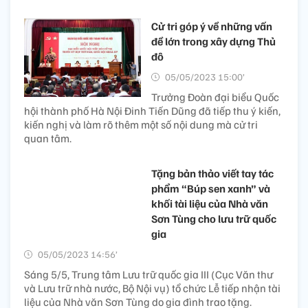
Cử tri góp ý về những vấn
đề lớn trong xây dựng Thủ
đô
05/05/2023 15:00’
Trưởng Đoàn đại biểu Quốc
hội thành phố Hà Nội Đinh Tiến Dũng đã tiếp thu ý kiến,
kiến nghị và làm rõ thêm một số nội dung mà cử tri
quan tâm.
Tặng bản thảo viết tay tác
phẩm “Búp sen xanh” và
khối tài liệu của Nhà văn
Sơn Tùng cho lưu trữ quốc
gia
05/05/2023 14:56’
Sáng 5/5, Trung tâm Lưu trữ quốc gia III (Cục Văn thư
và Lưu trữ nhà nước, Bộ Nội vụ) tổ chức Lễ tiếp nhận tài
liệu của Nhà văn Sơn Tùng do gia đình trao tặng.