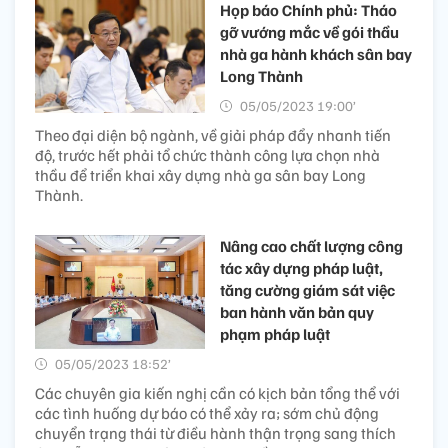
Họp báo Chính phủ: Tháo
gỡ vướng mắc về gói thầu
nhà ga hành khách sân bay
Long Thành
05/05/2023 19:00’
Theo đại diện bộ ngành, về giải pháp đẩy nhanh tiến
độ, trước hết phải tổ chức thành công lựa chọn nhà
thầu để triển khai xây dựng nhà ga sân bay Long
Thành.
Nâng cao chất lượng công
tác xây dựng pháp luật,
tăng cường giám sát việc
ban hành văn bản quy
phạm pháp luật
05/05/2023 18:52’
Các chuyên gia kiến nghị cần có kịch bản tổng thể với
các tình huống dự báo có thể xảy ra; sớm chủ động
chuyển trạng thái từ điều hành thận trọng sang thích