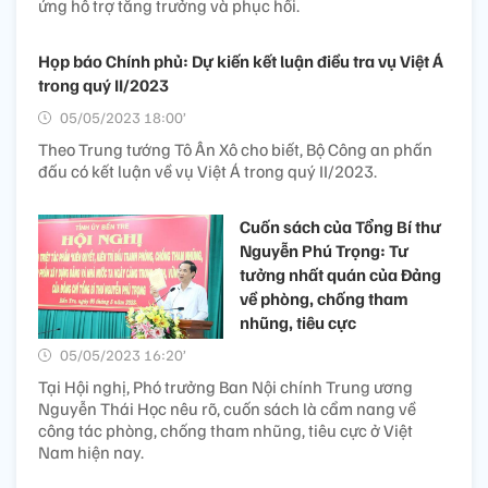
ứng hỗ trợ tăng trưởng và phục hồi.
Họp báo Chính phủ: Dự kiến kết luận điều tra vụ Việt Á
trong quý II/2023
05/05/2023 18:00’
Theo Trung tướng Tô Ân Xô cho biết, Bộ Công an phấn
đấu có kết luận về vụ Việt Á trong quý II/2023.
Cuốn sách của Tổng Bí thư
Nguyễn Phú Trọng: Tư
tưởng nhất quán của Đảng
về phòng, chống tham
nhũng, tiêu cực
05/05/2023 16:20’
Tại Hội nghị, Phó trưởng Ban Nội chính Trung ương
Nguyễn Thái Học nêu rõ, cuốn sách là cẩm nang về
công tác phòng, chống tham nhũng, tiêu cực ở Việt
Nam hiện nay.