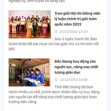
nghiệp vụ, tâm huyết và sáng tạo.
Trao giải Hội thi Giảng viên
lý luận chính trị giỏi toàn
quốc năm 2022
16/12/2022 13:10’
Sau 2 ngày tranh tài, Ban
Giám khảo đã lựa chọn và trao giải cho 16 thí sinh nổi
bật.
Bắc Giang huy động các
nguồn lực, nâng cao chất
lượng giáo dục
15/12/2022 10:05’
Tỉnh Bắc Giang đã ban
hành nhiều cơ chế, chính sách nhằm đầu tư, huy động
các nguồn lực để nâng cao chất lượng giáo dục theo
hướng bền vững.