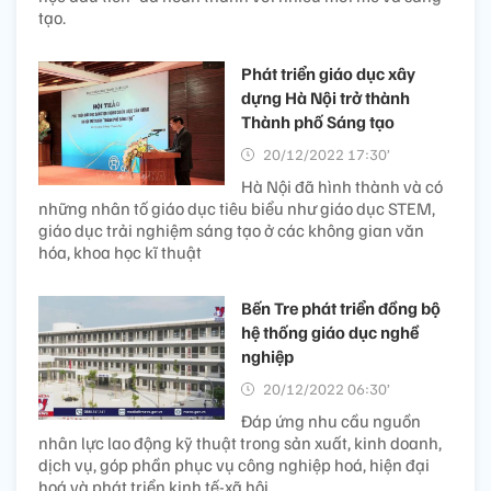
tạo.
Phát triển giáo dục xây
dựng Hà Nội trở thành
Thành phố Sáng tạo
20/12/2022 17:30’
Hà Nội đã hình thành và có
những nhân tố giáo dục tiêu biểu như giáo dục STEM,
giáo dục trải nghiệm sáng tạo ở các không gian văn
hóa, khoa học kĩ thuật
Bến Tre phát triển đồng bộ
hệ thống giáo dục nghề
nghiệp
20/12/2022 06:30’
Đáp ứng nhu cầu nguồn
nhân lực lao động kỹ thuật trong sản xuất, kinh doanh,
dịch vụ, góp phần phục vụ công nghiệp hoá, hiện đại
hoá và phát triển kinh tế-xã hội.