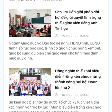
Sơn La: Cần giải pháp dài
hơi để giải quyết tình trạng
thiếu giáo viên tiếng Anh,
Tin học
19/12/2022 10:09’
Ngành Giáo dục và Đào tạo đề nghị, HĐND tỉnh, UBND
tỉnh tiếp tục báo cáo, trình cơ quan chức năng xem xét,
giao bổ sung đủ biên chế giáo viên cho tỉnh theo định
mức quy định.
Hàng nghìn thiếu nhi biểu
diễn trống kèn chào mừng
thành công Đại hội Đoàn
lần thứ XII
18/12/2022 16:00’
Sự kiện đặc biệt này đã được Tổ chức kỷ lục Việt Nam
xác nhận và trao kỷ lục "Màn biểu diễn trống kèn chào
mừng thành công Đại hội Đoàn toàn quốc.