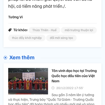
hội, có tiềm năng phát triển./.
Tường Vi
Từ khóa:
Thừa Thiên - Huế
môi trường thuận lợi
thúc đẩy khởi nghiệp
đổi mới sáng tạo
Xem thêm
Tôn vinh đạo học tại Trường
Quốc học đầu tiên của Việt
Nam
20/12/2022 17:55’
Sau gần 3 năm lên ý tưởng
và thực hiện, Trưng bày “Quốc Tử Giám - Trường Quốc
học đầu tiên” đã hoàn thành với nhiều mới mẻ và sáng