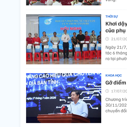
THỜI SỰ
Khơi dậy
của phụ
21/07/20
Ngày 21/7,
tác 6 thán
ra tại phư
KHOA HỌC
Gỡ điểm 
17/07/20
Chương trì
30/11/2026
chuyển đổi 