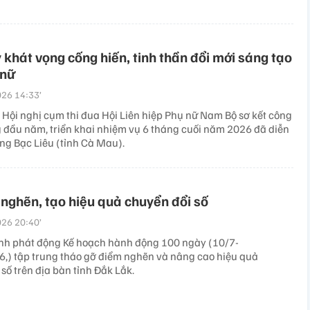
 khát vọng cống hiến, tinh thần đổi mới sáng tạo
 nữ
26 14:33’
 Hội nghị cụm thi đua Hội Liên hiệp Phụ nữ Nam Bộ sơ kết công
g đầu năm, triển khai nhiệm vụ 6 tháng cuối năm 2026 đã diễn
ờng Bạc Liêu (tỉnh Cà Mau).
nghẽn, tạo hiệu quả chuyển đổi số
26 20:40’
nh phát động Kế hoạch hành động 100 ngày (10/7-
,) tập trung tháo gỡ điểm nghẽn và nâng cao hiệu quả
số trên địa bàn tỉnh Đắk Lắk.