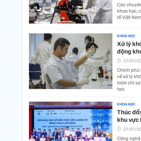
Các chuyên
khoa học, c
tế Việt Na
KHOA HỌC
Xử lý kh
động kho
27/07/20
Chính phủ
về xử lý kh
toán chi s
tạo.
KHOA HỌC
Thúc đẩy
khu vực
27/07/20
Công nghệ 