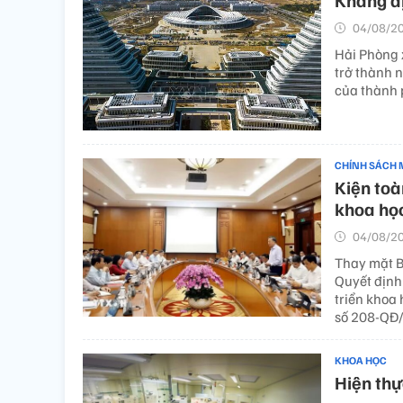
Khẳng đị
04/08/20
Hải Phòng 
trở thành n
của thành 
CHÍNH SÁCH 
Kiện toà
khoa học
04/08/20
Thay mặt Bộ
Quyết định
triển khoa 
số 208-QĐ/
KHOA HỌC
Hiện thự