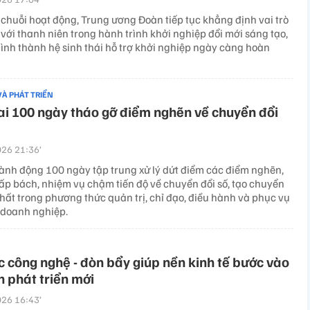
chuỗi hoạt động, Trung ương Đoàn tiếp tục khẳng định vai trò
với thanh niên trong hành trình khởi nghiệp đổi mới sáng tạo,
ình thành hệ sinh thái hỗ trợ khởi nghiệp ngày càng hoàn
VÀ PHÁT TRIỂN
ai 100 ngày tháo gỡ điểm nghẽn về chuyển đổi
26 21:36’
ành động 100 ngày tập trung xử lý dứt điểm các điểm nghẽn,
ấp bách, nhiệm vụ chậm tiến độ về chuyển đổi số, tạo chuyển
hất trong phương thức quản trị, chỉ đạo, điều hành và phục vụ
 doanh nghiệp.
 công nghệ - đòn bẩy giúp nền kinh tế bước vào
n phát triển mới
26 16:43’