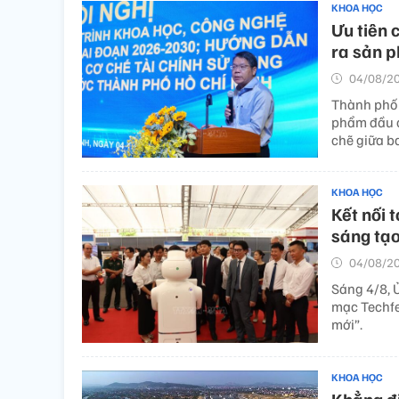
KHOA HỌC
Ưu tiên 
ra sản p
04/08/20
Thành phố 
phẩm đầu cu
chẽ giữa b
KHOA HỌC
Kết nối 
sáng tạ
04/08/20
Sáng 4/8, 
mạc Techfes
mới”.
KHOA HỌC