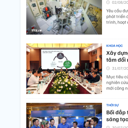
02/08/20
Yêu cầu đư
phát triển
trình, hoạt
KHOA HỌC
Xây dựng
tâm đổi 
31/07/20
Mục tiêu c
nghiên cứu
mới công n
THỜI SỰ
Bồi đắp 
sáng tạ
30/07/20