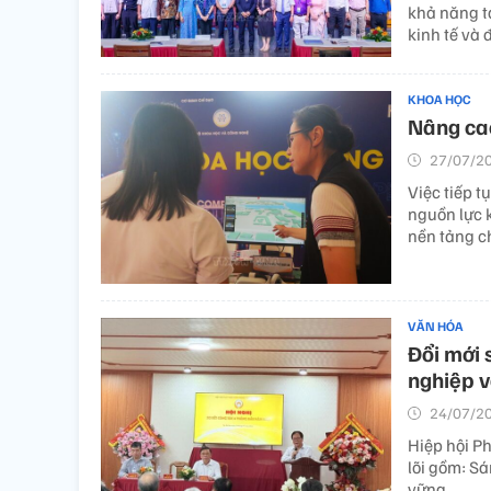
khả năng t
kinh tế và 
KHOA HỌC
Nâng cao
27/07/20
Việc tiếp t
nguồn lực k
nền tảng c
VĂN HÓA
Đổi mới 
nghiệp 
24/07/20
Hiệp hội Ph
lõi gồm: Sá
vững.