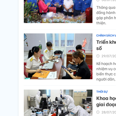
Thông qua 
đồng hành 
góp phần h
thiện.
CHÍNH SÁCH 
Triển kh
số
29/07/20
Kế hoạch h
nhiệm vụ c
biến thực c
người dân,
THỜI SỰ
Khoa học
giai đoạ
28/07/20