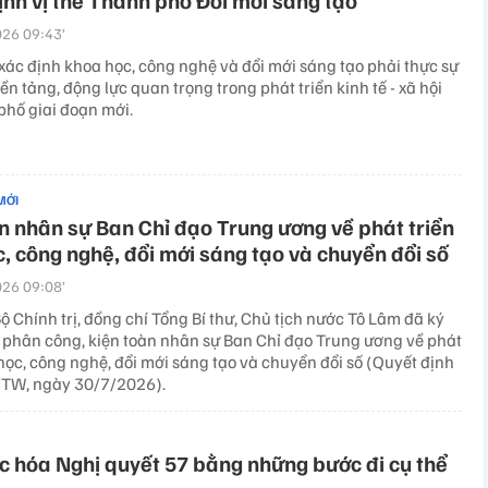
nh vị thế Thành phố Đổi mới sáng tạo
26 09:43’
xác định khoa học, công nghệ và đổi mới sáng tạo phải thực sự
ền tảng, động lực quan trọng trong phát triển kinh tế - xã hội
phố giai đoạn mới.
MỚI
n nhân sự Ban Chỉ đạo Trung ương về phát triển
, công nghệ, đổi mới sáng tạo và chuyển đổi số
26 09:08’
 Chính trị, đồng chí Tổng Bí thư, Chủ tịch nước Tô Lâm đã ký
 phân công, kiện toàn nhân sự Ban Chỉ đạo Trung ương về phát
học, công nghệ, đổi mới sáng tạo và chuyển đổi số (Quyết định
TW, ngày 30/7/2026).
c hóa Nghị quyết 57 bằng những bước đi cụ thể