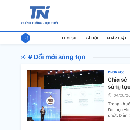
THỜI SỰ
XÃ HỘI
PHÁP LUẬT
# Đổi mới sáng tạo
KHOA HỌC
Chia sẻ 
sáng tạ
04/08/20
Trong khuô
Đại học Hà
chức Diễn đ