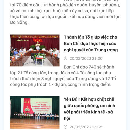
tại 70 điểm cầu, từ thành phố đến quận, huyện, phường,
xã và các chi bộ trực thuộc cấp ủy cơ sở, nơi trực tiếp
thực hiện công tác tạo nguồn, kết nạp đảng viên mới tại
Đà Nẵng.
Thành lập Tổ giúp việc cho
Ban Chỉ đạo thực hiện các
nghị quyết của Trung ương
20/02/2023 21:00’
Ban Chỉ đạo 743 sẽ thành
lập 21 Tổ công tác, trong đó có có 4 Tổ công tác phụ
trách thực hiện 3 nghị quyết của Trung ương và 17 Tổ
công tác phụ trách 17 dự án, công trình trọng điểm.
Yên Bái: Kết hợp chặt chẽ
giữa quốc phòng, an ninh
với phát triển kinh tế - xã
hội
20/02/2023 16:35’