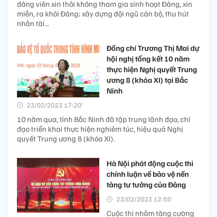
đảng viên xin thôi không tham gia sinh hoạt Đảng, xin
miễn, ra khỏi Đảng; xây dựng đội ngũ cán bộ, thu hút
nhân tài...
Đồng chí Trương Thị Mai dự
hội nghị tổng kết 10 năm
thực hiện Nghị quyết Trung
ương 8 (khóa XI) tại Bắc
Ninh
23/02/2023 17:20’
10 năm qua, tỉnh Bắc Ninh đã tập trung lãnh đạo, chỉ
đạo triển khai thực hiện nghiêm túc, hiệu quả Nghị
quyết Trung ương 8 (khóa XI).
Hà Nội phát động cuộc thi
chính luận về bảo vệ nền
tảng tư tưởng của Đảng
23/02/2023 12:55’
Cuộc thi nhằm tăng cường