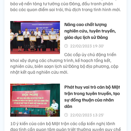
bảo vệ nền tảng tư tưởng của Đảng, đấu tranh phản
bác các quan điểm sai trái, thù địch trong tình hình mới.
Nâng cao chất lượng
nghiên cứu, tuyên truyền,
giáo dục lịch sử Đảng
22/02/2023 19:30’
Các cấp ủy chủ động triển
khai xây dựng các chương trình, kế hoạch tổng kết,
nghiên cứu, biên soạn lịch sử Đảng bộ địa phương, cập
nhật kết quả nghiên cứu mới.
Phát huy vai trò cán bộ Mặt
trận trong tuyên truyền, tạo
sự đồng thuận của nhân
dân
22/02/2023 13:25’
10 ý kiến của cán bộ Mặt trận các cấp kiến nghị lãnh
đạo tỉnh cần quan tâm quán triệt thường xuyên quy chế