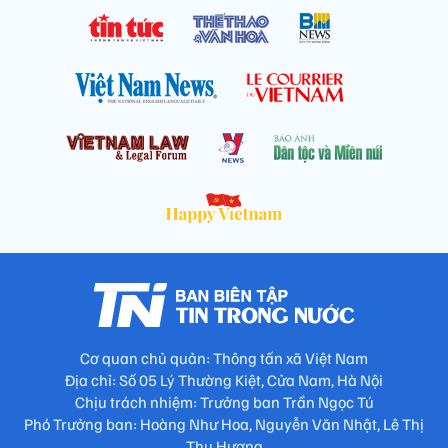
Cơ quan chủ quản: Thông tấn xã Việt Nam
Địa chỉ: Số 05 Lý Thường Kiệt, Cửa Nam, Hà Nội
Chịu trách nhiệm: Trưởng ban Trần Ngọc Tú
Phó Trưởng ban: Hoàng Như Hoa, Nguyễn Văn Nhật, Lê Thị
Thu Hương