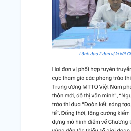
Lãnh đạo 2 đơn vị kí kết
Hai đơn vị phối hợp tuyên truyề
cực tham gia các phong trào th
Trung ương MTTQ Việt Nam phá
thôn mới, đô thị văn minh”, “N
trào thi đua “Đoàn kết, sáng tạ
tế”. Đồng thời, tăng cường kiểm 
dựng mô hình điểm về Chương trì
vùng dân tộc thiểu số giai đoạn