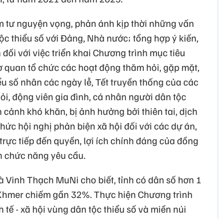
m tư nguyện vọng, phản ánh kịp thời những vấn
ộc thiểu số với Đảng, Nhà nước; tổng hợp ý kiến,
 đối với việc triển khai Chương trình mục tiêu
cơ quan tổ chức các hoạt động thăm hỏi, gặp mặt,
u số nhân các ngày lễ, Tết truyền thống của các
hỏi, động viên gia đình, cá nhân người dân tộc
n cảnh khó khăn, bị ảnh hưởng bởi thiên tai, dịch
hức hội nghị phản biện xã hội đối với các dự án,
 trực tiếp đến quyền, lợi ích chính đáng của đồng
an chức năng yêu cầu.
à Vinh Thạch MuNi cho biết, tỉnh có dân số hơn 1
 Khmer chiếm gần 32%. Thực hiện Chương trình
h tế - xã hội vùng dân tộc thiểu số và miền núi