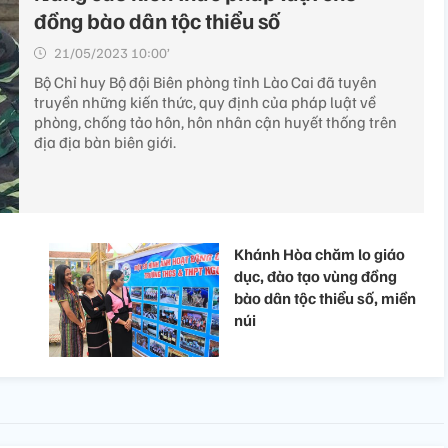
đồng bào dân tộc thiểu số
21/05/2023 10:00’
Bộ Chỉ huy Bộ đội Biên phòng tỉnh Lào Cai đã tuyên
truyền những kiến thức, quy định của pháp luật về
phòng, chống tảo hôn, hôn nhân cận huyết thống trên
địa địa bàn biên giới.
Khánh Hòa chăm lo giáo
dục, đào tạo vùng đồng
bào dân tộc thiểu số, miền
núi