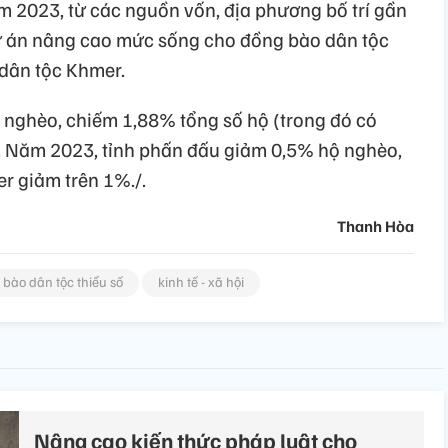
m 2023, từ các nguồn vốn, địa phương bố trí gần
dự án nâng cao mức sống cho đồng bào dân tộc
 dân tộc Khmer.
ộ nghèo, chiếm 1,88% tổng số hộ (trong đó có
. Năm 2023, tỉnh phấn đấu giảm 0,5% hộ nghèo,
r giảm trên 1%./.
Thanh Hòa
bào dân tộc thiểu số
kinh tế - xã hội
Nâng cao kiến thức pháp luật cho