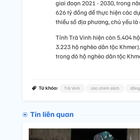
giai đoạn 2021 - 2030, trong nă
626 tỷ đồng để thực hiện các 
thiểu số địa phương, chủ yếu là
Tỉnh Trà Vinh hiện còn 5.404 h
3.223 hộ nghèo dân tộc Khmer)
trong đó hộ nghèo dân tộc Khme
Từ khóa:
Trà Vinh
các chính sách
đồng 
Tin liên quan