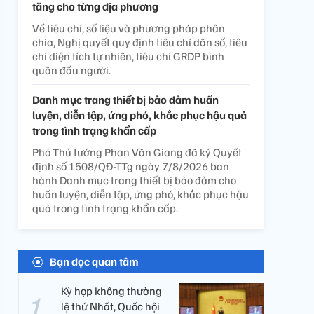
tăng cho từng địa phương
Về tiêu chí, số liệu và phương pháp phân
chia, Nghị quyết quy định tiêu chí dân số, tiêu
chí diện tích tự nhiên, tiêu chí GRDP bình
quân đầu người.
Danh mục trang thiết bị bảo đảm huấn
luyện, diễn tập, ứng phó, khắc phục hậu quả
trong tình trạng khẩn cấp
Phó Thủ tướng Phan Văn Giang đã ký Quyết
định số 1508/QĐ-TTg ngày 7/8/2026 ban
hành Danh mục trang thiết bị bảo đảm cho
huấn luyện, diễn tập, ứng phó, khắc phục hậu
quả trong tình trạng khẩn cấp.
Bạn đọc quan tâm
Kỳ họp không thường
lệ thứ Nhất, Quốc hội