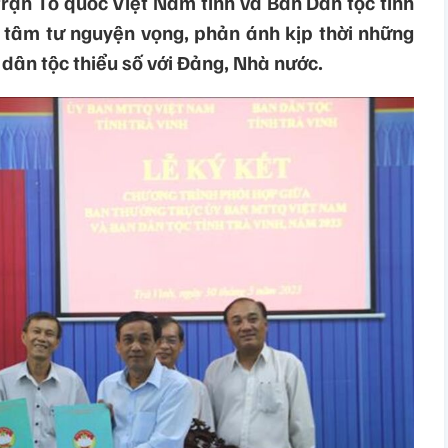
rận Tổ quốc Việt Nam tỉnh và Ban Dân tộc tỉnh
 tâm tư nguyện vọng, phản ánh kịp thời những
dân tộc thiểu số với Đảng, Nhà nước.