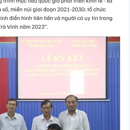
 trình mục tiêu quốc gia phát triển kinh tế - xã
 số, miền núi giai đoạn 2021-2030; tổ chức
nh điển hình tiên tiến và người có uy tín trong
Trà Vinh năm 2023”.