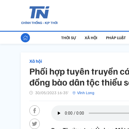
THỜI SỰ
XÃ HỘI
PHÁP LUẬT
Xã hội
Phối hợp tuyên truyền cá
đồng bào dân tộc thiểu 
30/05/2023 16:35’
Vĩnh Long