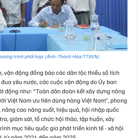
 Chương trình phối hợp. (Ảnh: Thanh Hòa/TTXVN)
n, vận động đồng bào các dân tộc thiểu số tích
i đua yêu nước, các cuộc vận động do Ủy ban
t động như: “Toàn dân đoàn kết xây dựng nông
gười Việt Nam ưu tiên dùng hàng Việt Nam”, phong
o, nâng cao năng suất, hiệu quả, hội nhập quốc
tra, giám sát, tổ chức hội thảo, tập huấn, xây
nh mục tiêu quốc gia phát triển kinh tế - xã hội
 I, từ năm 2021 đến năm 2025.