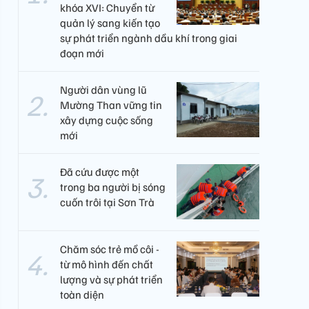
khóa XVI: Chuyển từ
quản lý sang kiến tạo
sự phát triển ngành dầu khí trong giai
đoạn mới
Người dân vùng lũ
Mường Than vững tin
xây dựng cuộc sống
mới
Đã cứu được một
trong ba người bị sóng
cuốn trôi tại Sơn Trà
Chăm sóc trẻ mồ côi -
từ mô hình đến chất
lượng và sự phát triển
toàn diện