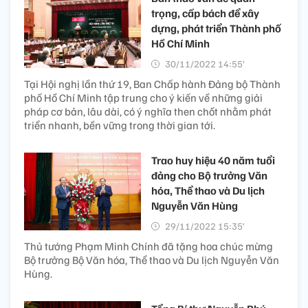
trọng, cấp bách để xây
dựng, phát triển Thành phố
Hồ Chí Minh
30/11/2022 14:55’
Tại Hội nghị lần thứ 19, Ban Chấp hành Đảng bộ Thành
phố Hồ Chí Minh tập trung cho ý kiến về những giải
pháp cơ bản, lâu dài, có ý nghĩa then chốt nhằm phát
triển nhanh, bền vững trong thời gian tới.
Trao huy hiệu 40 năm tuổi
đảng cho Bộ trưởng Văn
hóa, Thể thao và Du lịch
Nguyễn Văn Hùng
29/11/2022 15:35’
Thủ tướng Phạm Minh Chính đã tặng hoa chúc mừng
Bộ trưởng Bộ Văn hóa, Thể thao và Du lịch Nguyễn Văn
Hùng.