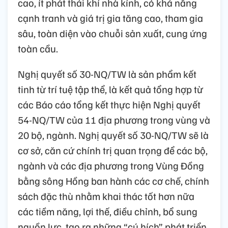
cao, ít phát thải khí nhà kính, có khả năng
cạnh tranh và giá trị gia tăng cao, tham gia
sâu, toàn diện vào chuỗi sản xuất, cung ứng
toàn cầu.
Nghị quyết số 30-NQ/TW là sản phẩm kết
tinh từ trí tuệ tập thể, là kết quả tổng hợp từ
các Báo cáo tổng kết thực hiện Nghị quyết
54-NQ/TW của 11 địa phương trong vùng và
20 bộ, ngành. Nghị quyết số 30-NQ/TW sẽ là
cơ sở, căn cứ chính trị quan trọng để các bộ,
ngành và các địa phương trong Vùng Đồng
bằng sông Hồng ban hành các cơ chế, chính
sách đặc thù nhằm khai thác tốt hơn nữa
các tiềm năng, lợi thế, điều chỉnh, bổ sung
nguồn lực, tạo ra những “cú hích” phát triển