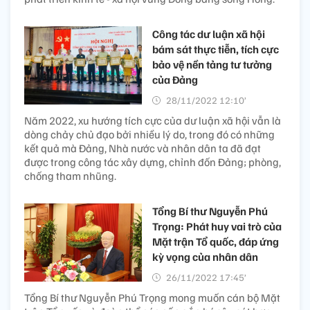
Công tác dư luận xã hội
bám sát thực tiễn, tích cực
bảo vệ nền tảng tư tưởng
của Đảng
28/11/2022 12:10’
Năm 2022, xu hướng tích cực của dư luận xã hội vẫn là
dòng chảy chủ đạo bởi nhiều lý do, trong đó có những
kết quả mà Đảng, Nhà nước và nhân dân ta đã đạt
được trong công tác xây dựng, chỉnh đốn Đảng; phòng,
chống tham nhũng.
Tổng Bí thư Nguyễn Phú
Trọng: Phát huy vai trò của
Mặt trận Tổ quốc, đáp ứng
kỳ vọng của nhân dân
26/11/2022 17:45’
Tổng Bí thư Nguyễn Phú Trọng mong muốn cán bộ Mặt