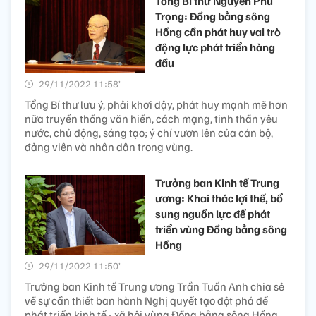
Tổng Bí thư Nguyễn Phú
Trọng: Đồng bằng sông
Hồng cần phát huy vai trò
động lực phát triển hàng
đầu
29/11/2022 11:58’
Tổng Bí thư lưu ý, phải khơi dậy, phát huy mạnh mẽ hơn
nữa truyền thống văn hiến, cách mạng, tinh thần yêu
nước, chủ động, sáng tạo; ý chí vươn lên của cán bộ,
đảng viên và nhân dân trong vùng.
Trưởng ban Kinh tế Trung
ương: Khai thác lợi thế, bổ
sung nguồn lực để phát
triển vùng Đồng bằng sông
Hồng
29/11/2022 11:50’
Trưởng ban Kinh tế Trung ương Trần Tuấn Anh chia sẻ
về sự cần thiết ban hành Nghị quyết tạo đột phá để
phát triển kinh tế - xã hội vùng Đồng bằng sông Hồng.