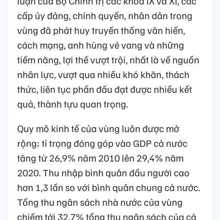
luận của Bộ Chính trị các khóa IX và XI, các
cấp ủy đảng, chính quyền, nhân dân trong
vùng đã phát huy truyền thống văn hiến,
cách mạng, anh hùng vẻ vang và những
tiềm năng, lợi thế vượt trội, nhất là về nguồn
nhân lực, vượt qua nhiều khó khăn, thách
thức, liên tục phấn đấu đạt được nhiều kết
quả, thành tựu quan trọng.
Quy mô kinh tế của vùng luôn được mở
rộng; tỉ trọng đóng góp vào GDP cả nước
tăng từ 26,9% năm 2010 lên 29,4% năm
2020. Thu nhập bình quân đầu người cao
hơn 1,3 lần so với bình quân chung cả nước.
Tổng thu ngân sách nhà nước của vùng
chiếm tới 32,7% tổng thu ngân sách của cả