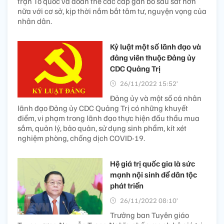
trận Tổ quốc và đoàn thể các cấp gắn bó sâu sát hơn
nữa với cơ sở, kịp thời nắm bắt tâm tư, nguyện vọng của
nhân dân.
Kỷ luật một số lãnh đạo và
đảng viên thuộc Đảng ủy
CDC Quảng Trị
26/11/2022 15:52’
Đảng ủy và một số cá nhân
lãnh đạo Đảng ủy CDC Quảng Trị có những khuyết
điểm, vi phạm trong lãnh đạo thực hiện đấu thầu mua
sắm, quản lý, bảo quản, sử dụng sinh phẩm, kít xét
nghiệm phòng, chống dịch COVID-19.
Hệ giá trị quốc gia là sức
mạnh nội sinh để dân tộc
phát triển
26/11/2022 08:10’
Trưởng ban Tuyên giáo