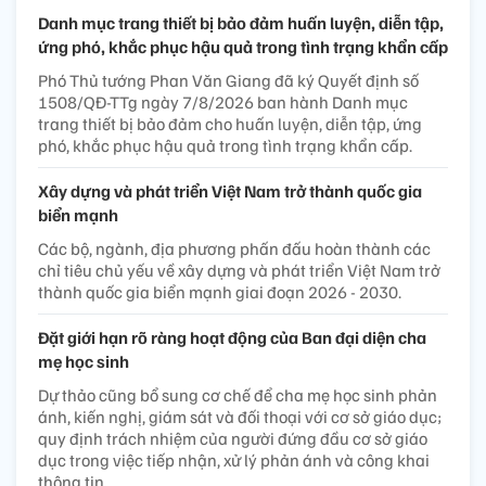
Danh mục trang thiết bị bảo đảm huấn luyện, diễn tập,
ứng phó, khắc phục hậu quả trong tình trạng khẩn cấp
Phó Thủ tướng Phan Văn Giang đã ký Quyết định số
1508/QĐ-TTg ngày 7/8/2026 ban hành Danh mục
trang thiết bị bảo đảm cho huấn luyện, diễn tập, ứng
phó, khắc phục hậu quả trong tình trạng khẩn cấp.
Xây dựng và phát triển Việt Nam trở thành quốc gia
biển mạnh
Các bộ, ngành, địa phương phấn đấu hoàn thành các
chỉ tiêu chủ yếu về xây dựng và phát triển Việt Nam trở
thành quốc gia biển mạnh giai đoạn 2026 - 2030.
Đặt giới hạn rõ ràng hoạt động của Ban đại diện cha
mẹ học sinh
Dự thảo cũng bổ sung cơ chế để cha mẹ học sinh phản
ánh, kiến nghị, giám sát và đối thoại với cơ sở giáo dục;
quy định trách nhiệm của người đứng đầu cơ sở giáo
dục trong việc tiếp nhận, xử lý phản ánh và công khai
thông tin.