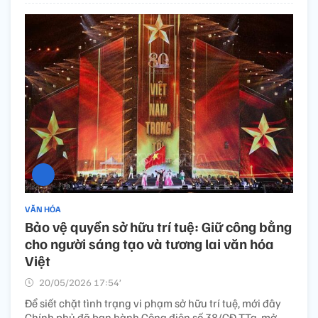
VĂN HÓA
Bảo vệ quyền sở hữu trí tuệ: Giữ công bằng
cho người sáng tạo và tương lai văn hóa
Việt
20/05/2026 17:54’
Để siết chặt tình trạng vi phạm sở hữu trí tuệ, mới đây
Chính phủ đã ban hành Công điện số 38/CĐ-TTg, mở