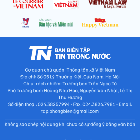
Cơ quan chủ quản: Thông tấn xã Việt Nam
Địa chỉ: Số 05 Lý Thường Kiệt, Cửa Nam, Hà Nội
Chịu trách nhiệm: Trưởng ban Trần Ngọc Tú
Phó Trưởng ban: Hoàng Như Hoa, Nguyễn Văn Nhật, Lê Thị
Thu Hương
Số điện thoại: 024.38257994 - Fax: 024.3826.7981 - Email:
tap.phongbien@gmail.com
Không sao chép nội dung khi chưa có sự đồng ý bằng văn bản
!