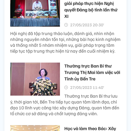
giải pháp thực hiện Nghị
quyết Đảng bộ tỉnh lần thứ
XI
27/05/2023 20:30’
Hội nghị đã tập trung thảo luận, đánh giá, nhìn nhận
những nguyên nhân tồn tại, những bài học kinh nghiệm
và thống nhất 5 nhóm nhiệm vụ, giải pháp trọng tâm
tiếp tục tập trung thực hiện từ nay đến cuối nhiệm kỳ.
Thường trực Ban Bí thư
Trương Thị Mai làm việc với
Tỉnh ủy Bến Tre
27/05/2023 11:40’
Thường trực Ban Bí thư lưu
ý, thời gian tới, Bến Tre tiếp tục quan tâm lãnh đạo, chỉ
đạo 10 lĩnh vực công tác xây dựng Đảng, quan tâm đến
tổ chức cơ sở đảng và chất lượng đảng viên.
Học và làm theo Bác: Xây