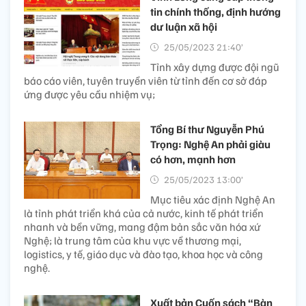
tin chính thống, định hướng
dư luận xã hội
25/05/2023 21:40’
Tỉnh xây dựng được đội ngũ
báo cáo viên, tuyên truyền viên từ tỉnh đến cơ sở đáp
ứng được yêu cầu nhiệm vụ;
Tổng Bí thư Nguyễn Phú
Trọng: Nghệ An phải giàu
có hơn, mạnh hơn
25/05/2023 13:00’
Mục tiêu xác định Nghệ An
là tỉnh phát triển khá của cả nước, kinh tế phát triển
nhanh và bền vững, mang đậm bản sắc văn hóa xứ
Nghệ; là trung tâm của khu vực về thương mại,
logistics, y tế, giáo dục và đào tạo, khoa học và công
nghệ.
Xuất bản Cuốn sách “Bàn