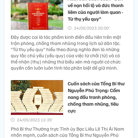
về nạn hối lộ và đức thanh
liêm của người làm quan -
Từ thụ yếu quy”
24/05/2023 20:00’
Đây được coi là tác phẩm kinh điển đầu tiên trên mặt
trận phòng, chống tham nhũng trong lịch sử dân tộc.
“Từ thụ yếu quy” hiểu theo đúng nghĩa đen là những
quy tắc chủ yếu (yếu quy) của việc từ chối (từ) và có
thể nhận (thụ) những thứ biếu xén mà người có chức
quyền cần luôn luôn tỉnh táo phân biệt để giữ mình.
Cuốn sách của Tổng Bí thư
Nguyễn Phú Trọng: Cẩm
nang đấu tranh phòng,
chống tham nhũng, tiêu
cực
24/05/2023 12:35’
Phó Bí thư Thường trực Tỉnh ủy Bạc Liêu Lê Thị Ái Nam
nhấn mạnh, cuốn sách của Tổng Bí thư Nguyễn Phú