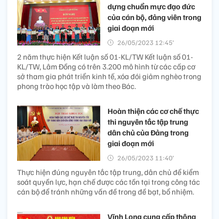
dựng chuẩn mực đạo đức
của cán bộ, đảng viên trong
giai đoạn mới
26/05/2023 12:45’
2 năm thực hiện Kết luận số 01-KL/TW Kết luận số 01-
KL/TW, Lâm Đồng có trên 3.200 mô hình từ các cấp cơ
sở tham gia phát triển kinh tế, xóa đói giảm nghèo trong
phong trào học tập và làm theo Bác.
Hoàn thiện các cơ chế thực
thi nguyên tắc tập trung
dân chủ của Đảng trong
giai đoạn mới
26/05/2023 11:40’
Thực hiện đúng nguyên tắc tập trung, dân chủ để kiểm
soát quyền lực, hạn chế được các tồn tại trong công tác
cán bộ để tránh những vấn đề trong đề bạt, bổ nhiệm.
Vĩnh Long cung cấp thông