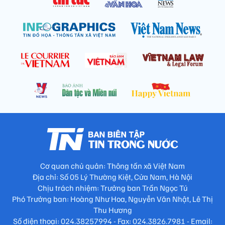
Cơ quan chủ quản: Thông tấn xã Việt Nam
Địa chỉ: Số 05 Lý Thường Kiệt, Cửa Nam, Hà Nội
Chịu trách nhiệm: Trưởng ban Trần Ngọc Tú
Phó Trưởng ban: Hoàng Như Hoa, Nguyễn Văn Nhật, Lê Thị
Thu Hương
Số điện thoại: 024.38257994 - Fax: 024.3826.7981 - Email: