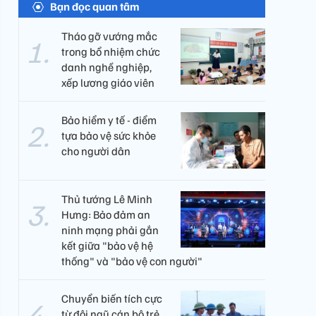
Bạn đọc quan tâm
Tháo gỡ vướng mắc
trong bổ nhiệm chức
danh nghề nghiệp,
xếp lương giáo viên
Bảo hiểm y tế - điểm
tựa bảo vệ sức khỏe
cho người dân
Thủ tướng Lê Minh
Hưng: Bảo đảm an
ninh mạng phải gắn
kết giữa "bảo vệ hệ
thống" và "bảo vệ con người"
Chuyển biến tích cực
từ đội ngũ cán bộ trẻ