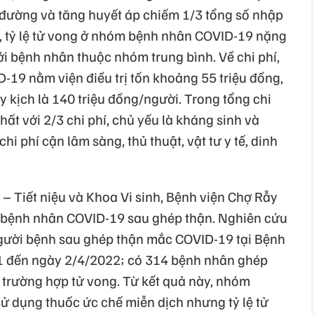
đường và tăng huyết áp chiếm 1/3 tổng số nhập
y, tỷ lệ tử vong ở nhóm bệnh nhân COVID-19 nặng
ới bệnh nhân thuộc nhóm trung bình. Về chi phí,
-19 nằm viện điều trị tốn khoảng 55 triệu đồng,
 kịch là 140 triệu đồng/người. Trong tổng chi
nhất với 2/3 chi phí, chủ yếu là kháng sinh và
i phí cận lâm sàng, thủ thuật, vật tư y tế, dinh
– Tiết niệu và Khoa Vi sinh, Bệnh viện Chợ Rẫy
a bệnh nhân COVID-19 sau ghép thận. Nghiên cứu
người bệnh sau ghép thận mắc COVID-19 tại Bệnh
1 đến ngày 2/4/2022; có 314 bệnh nhân ghép
trường hợp tử vong. Từ kết quả này, nhóm
ử dụng thuốc ức chế miễn dịch nhưng tỷ lệ tử