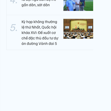
gần dân, sát dân
Kỳ họp không thường
lệ thứ Nhất, Quốc hội
khóa XVI: Đề xuất cơ
chế đặc thù đầu tư dự
án đường Vành đai 5