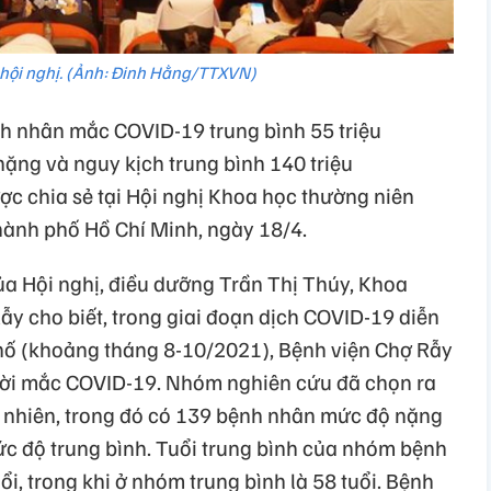
hội nghị. (Ảnh: Đinh Hằng/TTXVN)
nh nhân mắc COVID-19 trung bình 55 triệu
ng và nguy kịch trung bình 140 triệu
ợc chia sẻ tại Hội nghị Khoa học thường niên
hành phố Hồ Chí Minh, ngày 18/4.
ủa Hội nghị, điều dưỡng Trần Thị Thúy, Khoa
ẫy cho biết, trong giai đoạn dịch COVID-19 diễn
hố (khoảng tháng 8-10/2021), Bệnh viện Chợ Rẫy
gười mắc COVID-19. Nhóm nghiên cứu đã chọn ra
nhiên, trong đó có 139 bệnh nhân mức độ nặng
c độ trung bình. Tuổi trung bình của nhóm bệnh
i, trong khi ở nhóm trung bình là 58 tuổi. Bệnh