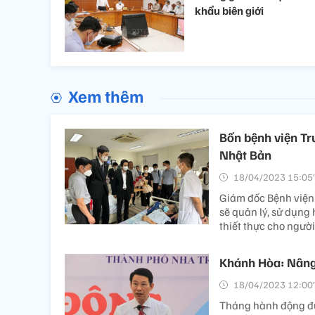
khẩu biên giới
Xem thêm
Bốn bệnh viện Tru
Nhật Bản
18/04/2023 15:05’
Giám đốc Bệnh viện
sẽ quản lý, sử dụng h
thiết thực cho ngườ
Khánh Hòa: Nâng
18/04/2023 12:00’
Tháng hành động đư