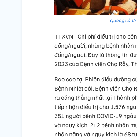
Quang cảnh 
TTXVN - Chi phí điều trị cho bệ
đồng/người, những bệnh nhân nặ
đồng/người. Đây là thông tin đư
2023 của Bệnh viện Chợ Rẫy, T
Báo cáo tại Phiên điều dưỡng c
Bệnh Nhiệt đới, Bệnh viện Chợ R
ra căng thẳng nhất tại Thành p
tiếp nhận điều trị cho 1.576 n
351 người bệnh COVID-19 ngẫu 
và nguy kịch, 212 bệnh nhân mứ
nhân nặng và nguy kịch là 68 tuổ