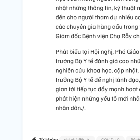
nhật những thông tin, kỹ thuật 
đến cho người tham dự nhiều cơ 
các chuyên gia hàng đầu trong v
Giám đốc Bệnh viện Chợ Rẫy cho
Phát biểu tại Hội nghị, Phó Giá
trưởng Bộ Y tế đánh giá cao nh
nghiên cứu khoa học, cập nhật,
trưởng Bộ Y tế đề nghị lãnh đạo
gian tới tiếp tục đẩy mạnh hoạt
phát hiện những yếu tố mới nhằ
nhân dân./.
Từ khóa:
chi phí điều trị
COVID-19
Bệnh