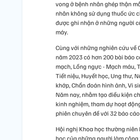
vong ở bệnh nhân ghép thận m
nhân không sử dụng thuốc ức chế
được ghi nhận ở những người c
máy.
Cùng với những nghiên cứu về 
năm 2023 có hơn 200 bài báo cá
mạch, Lồng ngực - Mạch máu, Ta
Tiết niệu, Huyết học, Ung thư, 
khớp, Chẩn đoán hình ảnh, Vi s
Năm nay, nhằm tạo điều kiện cho
kinh nghiệm, tham dự hoạt động
phiên chuyên đề với 32 báo cáo 
Hội nghị Khoa học thường niên
học của những người làm công t