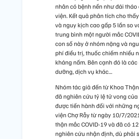
nhân có bệnh nền như đái tháo 
viện. Kết quả phân tích cho thấ
và nguy kịch cao gấp 5 lần so v
trung bình một người mắc COVID
con số này ở nhóm nặng và nguy
phí điều trị, thuốc chiếm nhiều 
kháng nấm. Bên cạnh đó là các ch
dưỡng, dịch vụ khác...
Nhóm tác giả đến từ Khoa Thận 
đã nghiên cứu tỷ lệ tử vong củ
được tiến hành đối với những 
viện Chợ Rẫy từ ngày 10/7/202
thận mắc COVID-19 và đã có 12 
nghiên cứu nhận định, dù phải s