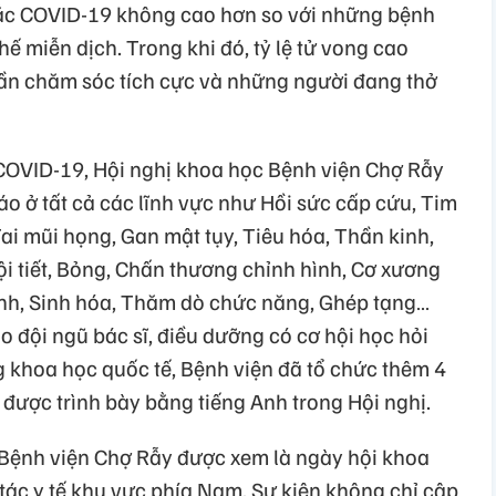
ắc COVID-19 không cao hơn so với những bệnh
 miễn dịch. Trong khi đó, tỷ lệ tử vong cao
ần chăm sóc tích cực và những người đang thở
COVID-19, Hội nghị khoa học Bệnh viện Chợ Rẫy
o ở tất cả các lĩnh vực như Hồi sức cấp cứu, Tim
i mũi họng, Gan mật tụy, Tiêu hóa, Thần kinh,
Nội tiết, Bỏng, Chấn thương chỉnh hình, Cơ xương
inh, Sinh hóa, Thăm dò chức năng, Ghép tạng…
 đội ngũ bác sĩ, điều dưỡng có cơ hội học hỏi
 khoa học quốc tế, Bệnh viện đã tổ chức thêm 4
được trình bày bằng tiếng Anh trong Hội nghị.
 Bệnh viện Chợ Rẫy được xem là ngày hội khoa
ác y tế khu vực phía Nam. Sự kiện không chỉ cập