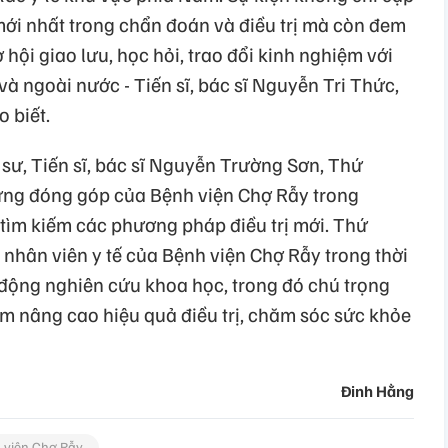
mới nhất trong chẩn đoán và điều trị mà còn đem
hội giao lưu, học hỏi, trao đổi kinh nghiệm với
à ngoài nước - Tiến sĩ, bác sĩ Nguyễn Tri Thức,
 biết.
o sư, Tiến sĩ, bác sĩ Nguyễn Trường Sơn, Thứ
ững đóng góp của Bệnh viện Chợ Rẫy trong
 tìm kiếm các phương pháp điều trị mới. Thứ
, nhân viên y tế của Bệnh viện Chợ Rẫy trong thời
 động nghiên cứu khoa học, trong đó chú trọng
m nâng cao hiệu quả điều trị, chăm sóc sức khỏe
Đinh Hằng
 viện Chợ Rẫy