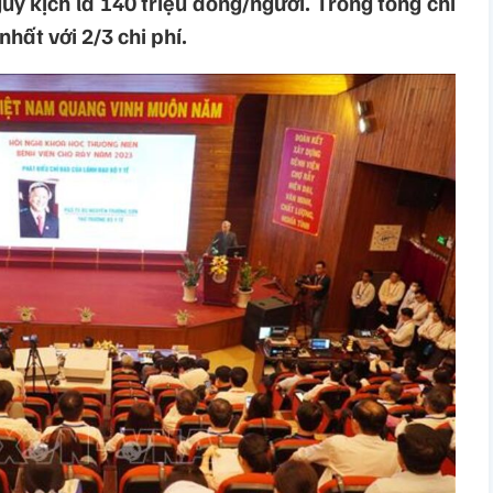
y kịch là 140 triệu đồng/người. Trong tổng chi
nhất với 2/3 chi phí.