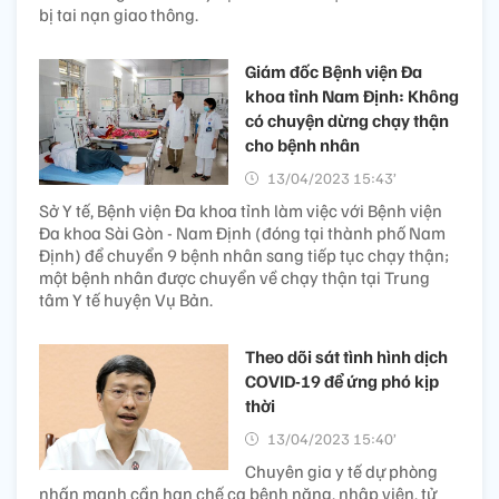
bị tai nạn giao thông.
Giám đốc Bệnh viện Đa
khoa tỉnh Nam Định: Không
có chuyện dừng chạy thận
cho bệnh nhân
13/04/2023 15:43’
Sở Y tế, Bệnh viện Đa khoa tỉnh làm việc với Bệnh viện
Đa khoa Sài Gòn - Nam Định (đóng tại thành phố Nam
Định) để chuyển 9 bệnh nhân sang tiếp tục chạy thận;
một bệnh nhân được chuyển về chạy thận tại Trung
tâm Y tế huyện Vụ Bản.
Theo dõi sát tình hình dịch
COVID-19 để ứng phó kịp
thời
13/04/2023 15:40’
Chuyên gia y tế dự phòng
nhấn mạnh cần hạn chế ca bệnh nặng, nhập viện, tử