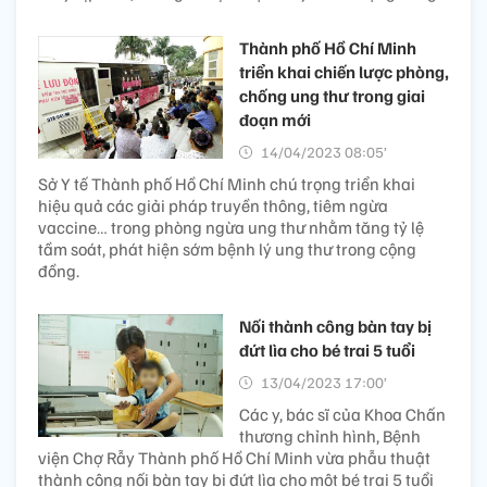
Thành phố Hồ Chí Minh
triển khai chiến lược phòng,
chống ung thư trong giai
đoạn mới
14/04/2023 08:05’
Sở Y tế Thành phố Hồ Chí Minh chú trọng triển khai
hiệu quả các giải pháp truyền thông, tiêm ngừa
vaccine… trong phòng ngừa ung thư nhằm tăng tỷ lệ
tầm soát, phát hiện sớm bệnh lý ung thư trong cộng
đồng.
Nối thành công bàn tay bị
đứt lìa cho bé trai 5 tuổi
13/04/2023 17:00’
Các y, bác sĩ của Khoa Chấn
thương chỉnh hình, Bệnh
viện Chợ Rẫy Thành phố Hồ Chí Minh vừa phẫu thuật
thành công nối bàn tay bị đứt lìa cho một bé trai 5 tuổi