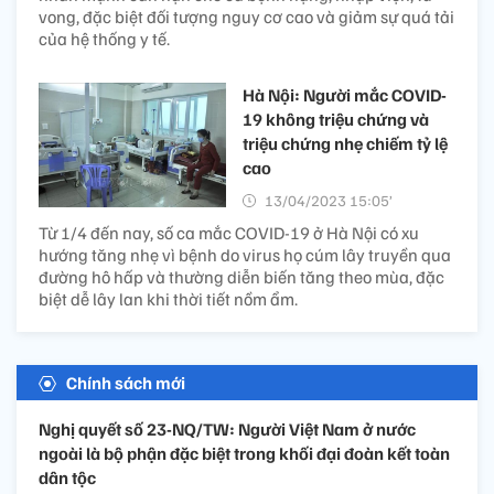
vong, đặc biệt đối tượng nguy cơ cao và giảm sự quá tải
của hệ thống y tế.
Hà Nội: Người mắc COVID-
19 không triệu chứng và
triệu chứng nhẹ chiếm tỷ lệ
cao
13/04/2023 15:05’
Từ 1/4 đến nay, số ca mắc COVID-19 ở Hà Nội có xu
hướng tăng nhẹ vì bệnh do virus họ cúm lây truyền qua
đường hô hấp và thường diễn biến tăng theo mùa, đặc
biệt dễ lây lan khi thời tiết nồm ẩm.
Chính sách mới
Nghị quyết số 23-NQ/TW: Người Việt Nam ở nước
ngoài là bộ phận đặc biệt trong khối đại đoàn kết toàn
dân tộc