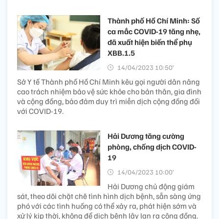
Thành phố Hồ Chí Minh: Số
ca mắc COVID-19 tăng nhẹ,
đã xuất hiện biến thể phụ
XBB.1.5
14/04/2023 10:50’
Sở Y tế Thành phố Hồ Chí Minh kêu gọi người dân nâng
cao trách nhiệm bảo vệ sức khỏe cho bản thân, gia đình
và cộng đồng, bảo đảm duy trì miễn dịch cộng đồng đối
với COVID-19.
Hải Dương tăng cường
phòng, chống dịch COVID-
19
14/04/2023 10:00’
Hải Dương chủ động giám
sát, theo dõi chặt chẽ tình hình dịch bệnh, sẵn sàng ứng
phó với các tình huống có thể xảy ra, phát hiện sớm và
xử lý kịp thời, không để dịch bệnh lây lan ra cộng đồng.