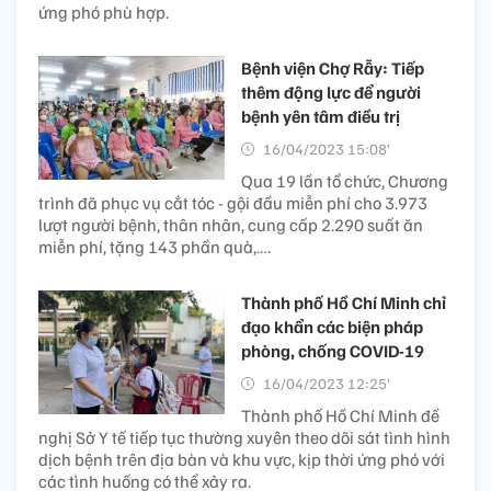
ứng phó phù hợp.
Bệnh viện Chợ Rẫy: Tiếp
thêm động lực để người
bệnh yên tâm điều trị
16/04/2023 15:08’
Qua 19 lần tổ chức, Chương
trình đã phục vụ cắt tóc - gội đầu miễn phí cho 3.973
lượt người bệnh, thân nhân, cung cấp 2.290 suất ăn
miễn phí, tặng 143 phần quà,….
Thành phố Hồ Chí Minh chỉ
đạo khẩn các biện pháp
phòng, chống COVID-19
16/04/2023 12:25’
Thành phố Hồ Chí Minh đề
nghị Sở Y tế tiếp tục thường xuyên theo dõi sát tình hình
dịch bệnh trên địa bàn và khu vực, kịp thời ứng phó với
các tình huống có thể xảy ra.