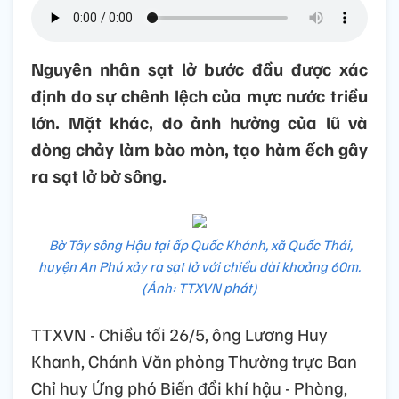
Nguyên nhân sạt lở bước đầu được xác
định do sự chênh lệch của mực nước triều
lớn. Mặt khác, do ảnh hưởng của lũ và
dòng chảy làm bào mòn, tạo hàm ếch gây
ra sạt lở bờ sông.
Bờ Tây sông Hậu tại ấp Quốc Khánh, xã Quốc Thái,
huyện An Phú xảy ra sạt lở với chiều dài khoảng 60m.
(Ảnh: TTXVN phát)
TTXVN - Chiều tối 26/5, ông Lương Huy
Khanh, Chánh Văn phòng Thường trực Ban
Chỉ huy Ứng phó Biến đổi khí hậu - Phòng,