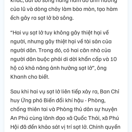
của lũ và dòng chảy làm bào mòn, tạo hàm
ếch gây ra sạt lở bờ sông.
“Hai vụ sạt lở tuy không gây thiệt hại về
người, nhưng gây thiệt hại về tài sản của
người dân. Trong đó, có hai căn nhà của
người dân buộc phải di dời khẩn cấp và 10
hộ có khả năng ảnh hưởng sạt lở”, ông
Khanh cho biết.
Sau khi hai vụ sạt lở liên tiếp xảy ra, Ban Chỉ
huy Ứng phó Biến đổi khí hậu - Phòng,
chống thiên tai và Phòng thủ dân sự huyện
An Phú cùng lãnh đạo xã Quốc Thái, xã Phú
Hội đã đến khảo sát vị trí sạt lở. Chính quyền