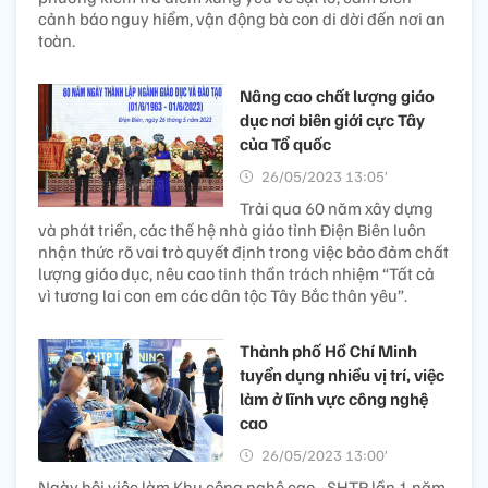
cảnh báo nguy hiểm, vận động bà con di dời đến nơi an
toàn.
Nâng cao chất lượng giáo
dục nơi biên giới cực Tây
của Tổ quốc
26/05/2023 13:05’
Trải qua 60 năm xây dựng
và phát triển, các thế hệ nhà giáo tỉnh Điện Biên luôn
nhận thức rõ vai trò quyết định trong việc bảo đảm chất
lượng giáo dục, nêu cao tinh thần trách nhiệm “Tất cả
vì tương lai con em các dân tộc Tây Bắc thân yêu”.
Thành phố Hồ Chí Minh
tuyển dụng nhiều vị trí, việc
làm ở lĩnh vực công nghệ
cao
26/05/2023 13:00’
Ngày hội việc làm Khu công nghệ cao - SHTP lần 1 năm