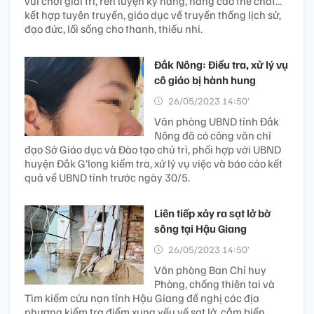
vui chơi giải trí, rèn luyện kỹ năng, nâng cao thể chất…
kết hợp tuyên truyền, giáo dục về truyền thống lịch sử,
đạo đức, lối sống cho thanh, thiếu nhi.
Đắk Nông: Điều tra, xử lý vụ
cô giáo bị hành hung
26/05/2023 14:50’
Văn phòng UBND tỉnh Đắk
Nông đã có công văn chỉ
đạo Sở Giáo dục và Đào tạo chủ trì, phối hợp với UBND
huyện Đắk G’long kiểm tra, xử lý vụ việc và báo cáo kết
quả về UBND tỉnh trước ngày 30/5.
Liên tiếp xảy ra sạt lở bờ
sông tại Hậu Giang
26/05/2023 14:50’
Văn phòng Ban Chỉ huy
Phòng, chống thiên tai và
Tìm kiếm cứu nạn tỉnh Hậu Giang đề nghị các địa
phương kiểm tra điểm xung yếu về sạt lở, cắm biển