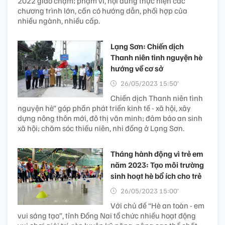
2022 giao chậm; phạm vi, nội dung thực hiện các
chương trình lớn, cần có hướng dẫn, phối hợp của
nhiều ngành, nhiều cấp.
Lạng Sơn: Chiến dịch
Thanh niên tình nguyện hè
hướng về cơ sở
26/05/2023 15:50’
Chiến dịch Thanh niên tình
nguyện hè” góp phần phát triển kinh tế - xã hội, xây
dựng nông thôn mới, đô thị văn minh; đảm bảo an sinh
xã hội; chăm sóc thiếu niên, nhi đồng ở Lạng Sơn.
Tháng hành động vì trẻ em
năm 2023: Tạo môi trường
sinh hoạt hè bổ ích cho trẻ
26/05/2023 15:00’
Với chủ đề “Hè an toàn - em
vui sáng tạo”, tỉnh Đồng Nai tổ chức nhiều hoạt động