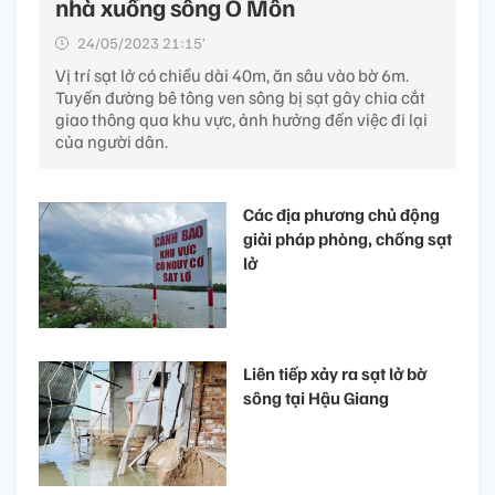
nhà xuống sông Ô Môn
24/05/2023 21:15’
Vị trí sạt lở có chiều dài 40m, ăn sâu vào bờ 6m.
Tuyến đường bê tông ven sông bị sạt gây chia cắt
giao thông qua khu vực, ảnh hưởng đến việc đi lại
của người dân.
Các địa phương chủ động
giải pháp phòng, chống sạt
lở
Liên tiếp xảy ra sạt lở bờ
sông tại Hậu Giang