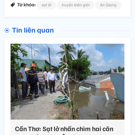
Từ khóa:
sạt lở
huyện biên giới
An Giang
Tin liên quan
Cần Thơ: Sạt lở nhấn chìm hai căn