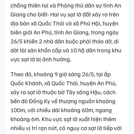
chống thiên tai và Phòng thủ dân sự tỉnh An
Giang cho biết: Hai vụ sạt lở đất xảy ra trên
địa bàn xã Quốc Thái và xã Phú Hội, huyện
biên giới An Phú, tỉnh An Giang, trong ngày
26/5 khiến 2 nhà dân buộc phải tháo dỡ, di
dời tài sản khẩn cấp và 10 hộ dân trong khu
vực sạt lở bị ảnh hưởng.
Theo đó, khoảng 9 giờ sáng 26/5, tại ấp
Quốc Khánh, xã Quốc Thái, huyện An Phú,
xảy ra sạt lở thuộc bờ Tây sông Hậu, cách
bến đò Đồng Ky về thượng nguồn khoảng
100m, với chiều dài khoảng 60m, ngang
khoảng 6m. Khu vực sạt lở xuất hiện thêm
nhiều vị trí rạn nứt, có nguy cơ sạt lở tiếp với