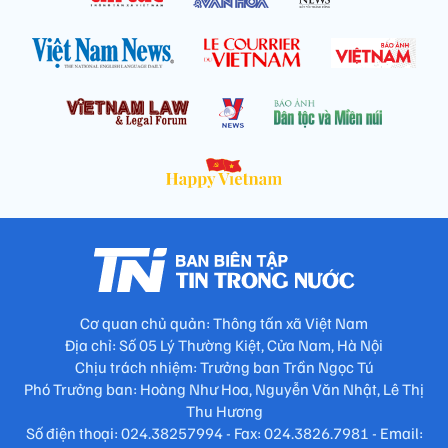
Cơ quan chủ quản: Thông tấn xã Việt Nam
Địa chỉ: Số 05 Lý Thường Kiệt, Cửa Nam, Hà Nội
Chịu trách nhiệm: Trưởng ban Trần Ngọc Tú
Phó Trưởng ban: Hoàng Như Hoa, Nguyễn Văn Nhật, Lê Thị
Thu Hương
Số điện thoại: 024.38257994 - Fax: 024.3826.7981 - Email: