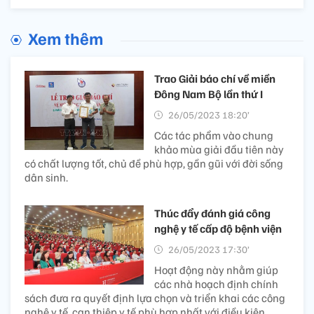
Xem thêm
Trao Giải báo chí về miền
Đông Nam Bộ lần thứ I
26/05/2023 18:20’
Các tác phẩm vào chung
khảo mùa giải đầu tiên này
có chất lượng tốt, chủ đề phù hợp, gần gũi với đời sống
dân sinh.
Thúc đẩy đánh giá công
nghệ y tế cấp độ bệnh viện
26/05/2023 17:30’
Hoạt động này nhằm giúp
các nhà hoạch định chính
sách đưa ra quyết định lựa chọn và triển khai các công
nghệ y tế, can thiệp y tế phù hợp nhất với điều kiện,