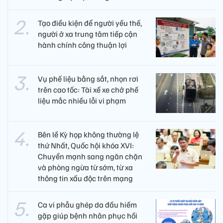
Tạo điều kiện để người yếu thế,
người ở xa trung tâm tiếp cận
hành chính công thuận lợi
Vụ phế liệu bằng sắt, nhọn rơi
trên cao tốc: Tài xế xe chở phế
liệu mắc nhiều lỗi vi phạm
Bên lề Kỳ họp không thường lệ
thứ Nhất, Quốc hội khóa XVI:
Chuyển mạnh sang ngăn chặn
và phòng ngừa từ sớm, từ xa
thông tin xấu độc trên mạng
Ca vi phẫu ghép da đầu hiếm
gặp giúp bệnh nhân phục hồi