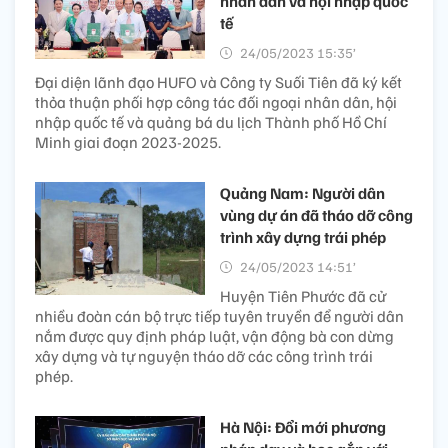
nhân dân và hội nhập quốc
tế
24/05/2023 15:35’
Đại diện lãnh đạo HUFO và Công ty Suối Tiên đã ký kết
thỏa thuận phối hợp công tác đối ngoại nhân dân, hội
nhập quốc tế và quảng bá du lịch Thành phố Hồ Chí
Minh giai đoạn 2023-2025.
Quảng Nam: Người dân
vùng dự án đã tháo dỡ công
trình xây dựng trái phép
24/05/2023 14:51’
Huyện Tiên Phước đã cử
nhiều đoàn cán bộ trực tiếp tuyên truyền để người dân
nắm được quy định pháp luật, vận động bà con dừng
xây dựng và tự nguyện tháo dỡ các công trình trái
phép.
Hà Nội: Đổi mới phương