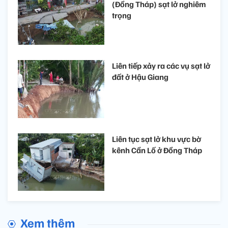
(Đồng Tháp) sạt lở nghiêm
trọng
Liên tiếp xảy ra các vụ sạt lở
đất ở Hậu Giang
Liên tục sạt lở khu vực bờ
kênh Cần Lố ở Đồng Tháp
Xem thêm