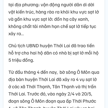
tại địa phương; vận động người dân di dời
vật kiến trúc, hàng rào ra khỏi khu vực sạt lở
và gần khu vực sạt lở; đốn hạ cây xanh,
không chất tải nhằm hạn chế sạt lở tiếp tục
xảy ra…
Chủ tịch UBND huyện Thới Lai đã trao tiền
hỗ trợ cho hai hộ dân có nhà bị sạt lở mỗi hộ
5 triệu đồng.
Từ đầu tháng 4 đến nay,
bờ sông Ô Môn qua
địa bàn huyện Thới Lai đã xảy ra 4 vụ sạt lở
ở các xã Thới Thạnh, Tân Thạnh và thị trấn
Thới Lai. Trước đó, vào ngày 2/4 và 20/5,
đoạn sông Ô Môn đoạn qua ấp Thới Phước