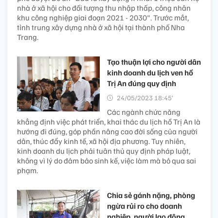
nhà ở xã hội cho đối tượng thu nhập thấp, công nhân
khu công nghiệp giai đoạn 2021 - 2030". Trước mắt,
tỉnh trung xây dựng nhà ở xã hội tại thành phố Nha
Trang.
Tạo thuận lợi cho người dân
kinh doanh du lịch ven hồ
Trị An đúng quy định
24/05/2023 18:45’
Các ngành chức năng
khẳng định việc phát triển, khai thác du lịch hồ Trị An là
hướng đi đúng, góp phần nâng cao đời sống của người
dân, thúc đẩy kinh tế, xã hội địa phương. Tuy nhiên,
kinh doanh du lịch phải tuân thủ quy định pháp luật,
không vì lý do đảm bảo sinh kế, việc làm mà bỏ qua sai
phạm.
Chia sẻ gánh nặng, phòng
ngừa rủi ro cho doanh
nghiệp, người lao động