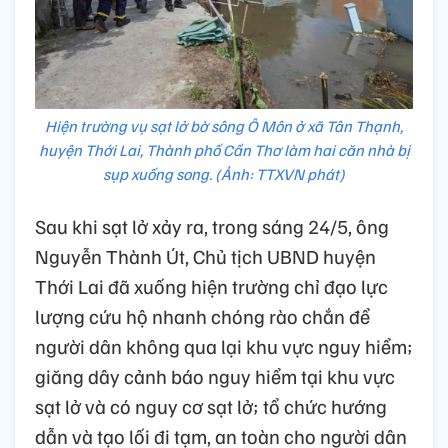
Hiện trường vụ sạt lở bờ sông Ô Môn ở xã Tân Thạnh,
huyện Thới Lai, Thành phố Cần Thơ làm hai căn nhà bị
sụp xuống song. (Ảnh: TTXVN phát)
Sau khi sạt lở xảy ra, trong sáng 24/5, ông
Nguyễn Thành Út, Chủ tịch UBND huyện
Thới Lai đã xuống hiện trường chỉ đạo lực
lượng cứu hộ nhanh chóng rào chắn để
người dân không qua lại khu vực nguy hiểm;
giăng dây cảnh báo nguy hiểm tại khu vực
sạt lở và có nguy cơ sạt lở; tổ chức hướng
dẫn và tạo lối đi tạm, an toàn cho người dân