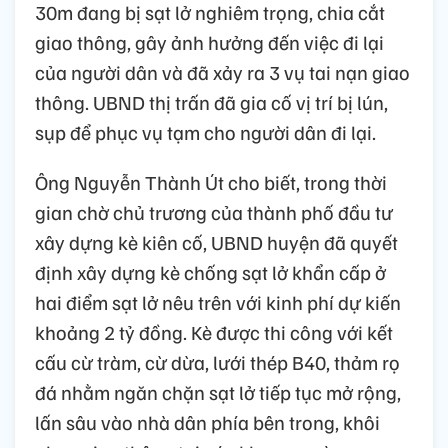
30m đang bị sạt lở nghiêm trọng, chia cắt
giao thông, gây ảnh hưởng đến việc đi lại
của người dân và đã xảy ra 3 vụ tai nạn giao
thông. UBND thị trấn đã gia cố vị trí bị lún,
sụp để phục vụ tạm cho người dân đi lại.
Ông Nguyễn Thành Út cho biết, trong thời
gian chờ chủ trương của thành phố đầu tư
xây dựng kè kiên cố, UBND huyện đã quyết
định xây dựng kè chống sạt lở khẩn cấp ở
hai điểm sạt lở nêu trên với kinh phí dự kiến
khoảng 2 tỷ đồng. Kè được thi công với kết
cấu cừ tràm, cừ dừa, lưới thép B40, thảm rọ
đá nhằm ngăn chặn sạt lở tiếp tục mở rộng,
lấn sâu vào nhà dân phía bên trong, khôi