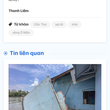
Thanh Liêm
Từ khóa:
Cần Thơ
sạt lở
nhà
sông Ô Môn
Tin liên quan