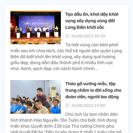
Tạo dấu ấn, khơi dậy khát
vọng xây dựng vùng đất
Long Biên khởi sắc
24/05/2023 20:10’
Từ một vùng còn kém phát
triển sau khi chia tách, các thế hệ người dân quận Long
Biên đã biết khởi lên khát vọng, xây dựng quê hương
giầu đẹp, đang dẫn đầu thành phố ở nhiều lĩnh vực
như: Xanh, sạch đẹp; cải cách hành chính…
Tháo gỡ vướng mắc, tập
trung chăm lo đời sống cho
đoàn viên, người lao động
24/05/2023 19:00’
Chủ tịch Ủy ban nhân dân
tỉnh Khánh Hòa Nguyễn Tấn Tuân cho biết, tỉnh đang
triển khai Quyết định 338 của Thủ tướng Chính phủ
phê duyệt Đề án "Đầu tư xây dựng ít nhất 1 triệu căn hộ