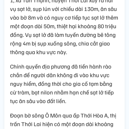
1, xã Tân Thạnh, huyện Thới Lai xảy ra hai
vụ sạt lở, sụp lún với chiều dài 130m, ăn sâu
vào bờ 8m và có nguy cơ tiếp tục sạt lở thêm
một đoạn dài 50m, thiệt hại khoảng 80 triệu
đồng. Vụ sạt lở đã làm tuyến đường bê tông
rộng 4m bị sụp xuống sông, chia cắt giao
thông qua khu vực này.
Chính quyền địa phương đã tiến hành rào
chắn để người dân không đi vào khu vực
nguy hiểm, đồng thời cho gia cố tạm bằng
cừ tràm, bạt nilon nhằm hạn chế sạt lở tiếp
tục ăn sâu vào đất liền.
Đoạn bờ sông Ô Môn qua ấp Thới Hòa A, thị
trấn Thới Lai hiện có một đoạn dài khoảng