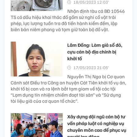
18/05/2023 12:03’
Nhận định tàu cá BĐ 10546
TS có dấu hiệu khai thác đồ gốm sứ nghi cổ vật trái
phép, lực lượng tuần tra đã tiến hành kiểm đếm, lập
biên bản niêm phong và tạm giữ toàn bộ đồ vật.
Lâm Đồng: Làm giả sổ đỏ,
cựu cán bộ địa chính bị
khởi tố
17/05/2023 21:05’
Nguyễn Thị Nga bị Cơ quan
Cảnh sát Điều tra Công an huyện Cát Tiên khởi tố vụ án,
khởi tố bị can và ra lệnh bắt tạm giam về tội các tội
“Lạm dụng tín nhiệm chiếm đoạt tài sản” và “Sử dụng
tài liệu giả của cơ quan tổ chức”.
Xây dựng đội ngũ cán bộ tư
vấn pháp luật có nghiệp vụ
chuyên môn cao để phục vụ
người lao động