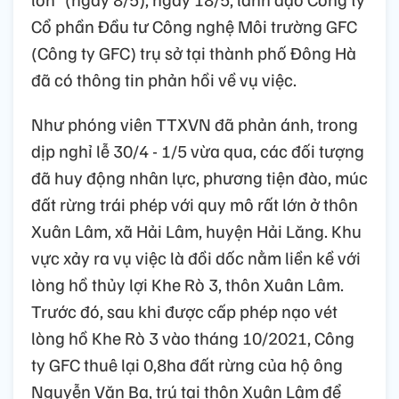
Cổ phần Đầu tư Công nghệ Môi trường GFC
(Công ty GFC) trụ sở tại thành phố Đông Hà
đã có thông tin phản hồi về vụ việc.
Như phóng viên TTXVN đã phản ánh, trong
dịp nghỉ lễ 30/4 - 1/5 vừa qua, các đối tượng
đã huy động nhân lực, phương tiện đào, múc
đất rừng trái phép với quy mô rất lớn ở thôn
Xuân Lâm, xã Hải Lâm, huyện Hải Lăng. Khu
vực xảy ra vụ việc là đồi dốc nằm liền kề với
lòng hồ thủy lợi Khe Rò 3, thôn Xuân Lâm.
Trước đó, sau khi được cấp phép nạo vét
lòng hồ Khe Rò 3 vào tháng 10/2021, Công
ty GFC thuê lại 0,8ha đất rừng của hộ ông
Nguyễn Văn Ba, trú tại thôn Xuân Lâm để