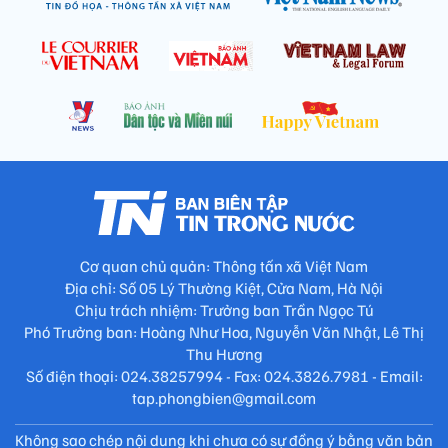
Cơ quan chủ quản: Thông tấn xã Việt Nam
Địa chỉ: Số 05 Lý Thường Kiệt, Cửa Nam, Hà Nội
Chịu trách nhiệm: Trưởng ban Trần Ngọc Tú
Phó Trưởng ban: Hoàng Như Hoa, Nguyễn Văn Nhật, Lê Thị
Thu Hương
Số điện thoại: 024.38257994 - Fax: 024.3826.7981 - Email:
tap.phongbien@gmail.com
Không sao chép nội dung khi chưa có sự đồng ý bằng văn bản