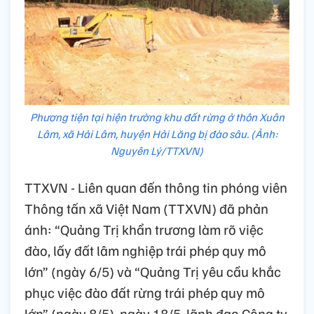
Phương tiện tại hiện trường khu đất rừng ở thôn Xuân
Lâm, xã Hải Lâm, huyện Hải Lăng bị đào sâu. (Ảnh:
Nguyên Lý/TTXVN)
TTXVN - Liên quan đến thông tin phóng viên
Thông tấn xã Việt Nam (TTXVN) đã phản
ánh: “Quảng Trị khẩn trương làm rõ việc
đào, lấy đất lâm nghiệp trái phép quy mô
lớn” (ngày 6/5) và “Quảng Trị yêu cầu khắc
phục việc đào đất rừng trái phép quy mô
lớn” (ngày 8/5), ngày 18/5, lãnh đạo Công ty