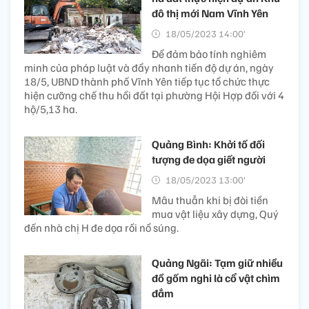
đô thị mới Nam Vĩnh Yên
18/05/2023 14:00’
Để đảm bảo tính nghiêm
minh của pháp luật và đẩy nhanh tiến độ dự án, ngày
18/5, UBND thành phố Vĩnh Yên tiếp tục tổ chức thực
hiện cưỡng chế thu hồi đất tại phường Hội Hợp đối với 4
hộ/5,13 ha.
Quảng Bình: Khởi tố đối
tượng đe dọa giết người
18/05/2023 13:00’
Mâu thuẫn khi bị đòi tiền
mua vật liệu xây dựng, Quý
đến nhà chị H đe dọa rồi nổ súng.
Quảng Ngãi: Tạm giữ nhiều
đồ gốm nghi là cổ vật chìm
đắm