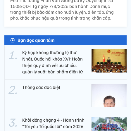
Phó Thủ tướng Phan Văn Giang đã ký Quyết định số
1508/QĐ-TTg ngày 7/8/2026 ban hành Danh mục
trang thiết bị bảo đảm cho huấn luyện, diễn tập, ứng
phó, khắc phục hậu quả trong tình trạng khẩn cấp.
Bạn đọc quan tâm
Kỳ họp không thường lệ thứ
Nhất, Quốc hội khóa XVI: Hoàn
thiện quy định về lưu chiểu,
quản lý xuất bản phẩm điện tử
Thông cáo đặc biệt
Khởi động chặng 4 - Hành trình
“Tôi yêu Tổ quốc tôi” năm 2026