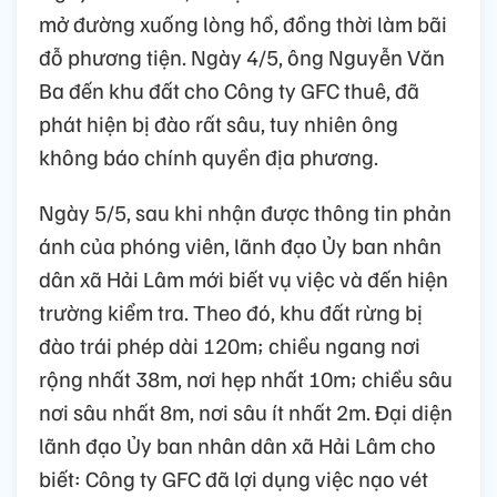
mở đường xuống lòng hồ, đồng thời làm bãi
đỗ phương tiện. Ngày 4/5, ông Nguyễn Văn
Ba đến khu đất cho Công ty GFC thuê, đã
phát hiện bị đào rất sâu, tuy nhiên ông
không báo chính quyền địa phương.
Ngày 5/5, sau khi nhận được thông tin phản
ánh của phóng viên, lãnh đạo Ủy ban nhân
dân xã Hải Lâm mới biết vụ việc và đến hiện
trường kiểm tra. Theo đó, khu đất rừng bị
đào trái phép dài 120m; chiều ngang nơi
rộng nhất 38m, nơi hẹp nhất 10m; chiều sâu
nơi sâu nhất 8m, nơi sâu ít nhất 2m. Đại diện
lãnh đạo Ủy ban nhân dân xã Hải Lâm cho
biết: Công ty GFC đã lợi dụng việc nạo vét