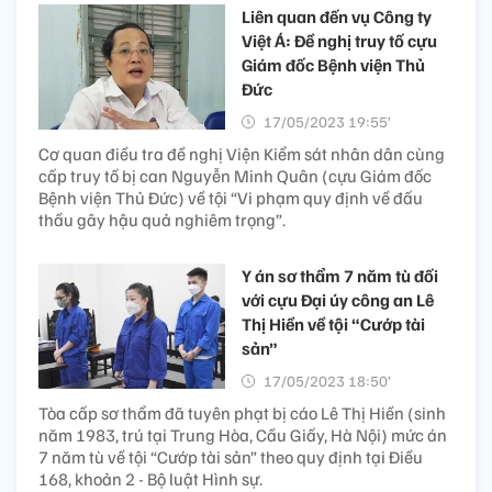
Liên quan đến vụ Công ty
Việt Á: Đề nghị truy tố cựu
Giám đốc Bệnh viện Thủ
Đức
17/05/2023 19:55’
Cơ quan điều tra đề nghị Viện Kiểm sát nhân dân cùng
cấp truy tố bị can Nguyễn Minh Quân (cựu Giám đốc
Bệnh viện Thủ Đức) về tội “Vi phạm quy định về đấu
thầu gây hậu quả nghiêm trọng”.
Y án sơ thẩm 7 năm tù đối
với cựu Đại úy công an Lê
Thị Hiền về tội “Cướp tài
sản”
17/05/2023 18:50’
Tòa cấp sơ thẩm đã tuyên phạt bị cáo Lê Thị Hiền (sinh
năm 1983, trú tại Trung Hòa, Cầu Giấy, Hà Nội) mức án
7 năm tù về tội “Cướp tài sản” theo quy định tại Điều
168, khoản 2 - Bộ luật Hình sự.