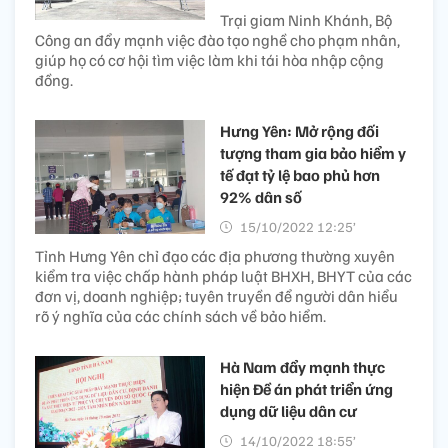
Trại giam Ninh Khánh, Bộ
Công an đẩy mạnh việc đào tạo nghề cho phạm nhân,
giúp họ có cơ hội tìm việc làm khi tái hòa nhập cộng
đồng.
Hưng Yên: Mở rộng đối
tượng tham gia bảo hiểm y
tế đạt tỷ lệ bao phủ hơn
92% dân số
15/10/2022 12:25’
Tỉnh Hưng Yên chỉ đạo các địa phương thường xuyên
kiểm tra việc chấp hành pháp luật BHXH, BHYT của các
đơn vị, doanh nghiệp; tuyên truyền để người dân hiểu
rõ ý nghĩa của các chính sách về bảo hiểm.
Hà Nam đẩy mạnh thực
hiện Đề án phát triển ứng
dụng dữ liệu dân cư
14/10/2022 18:55’