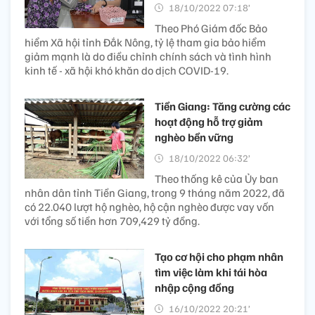
18/10/2022 07:18’
Theo Phó Giám đốc Bảo
hiểm Xã hội tỉnh Đắk Nông, tỷ lệ tham gia bảo hiểm
giảm mạnh là do điều chỉnh chính sách và tình hình
kinh tế - xã hội khó khăn do dịch COVID-19.
Tiền Giang: Tăng cường các
hoạt động hỗ trợ giảm
nghèo bền vững
18/10/2022 06:32’
Theo thống kê của Ủy ban
nhân dân tỉnh Tiền Giang, trong 9 tháng năm 2022, đã
có 22.040 lượt hộ nghèo, hộ cận nghèo được vay vốn
với tổng số tiền hơn 709,429 tỷ đồng.
Tạo cơ hội cho phạm nhân
tìm việc làm khi tái hòa
nhập cộng đồng
16/10/2022 20:21’