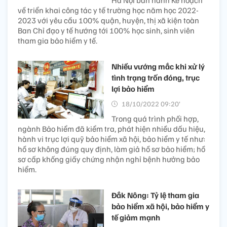
Hà Nội ban hành Kế hoạch
về triển khai công tác y tế trường học năm học 2022-
2023 với yêu cầu 100% quận, huyện, thị xã kiện toàn
Ban Chỉ đạo y tế hướng tới 100% học sinh, sinh viên
tham gia bảo hiểm y tế.
Nhiều vướng mắc khi xử lý
tình trạng trốn đóng, trục
lợi bảo hiểm
18/10/2022 09:20’
Trong quá trình phối hợp,
ngành Bảo hiểm đã kiểm tra, phát hiện nhiều dấu hiệu,
hành vi trục lợi quỹ bảo hiểm xã hội, bảo hiểm y tế như:
hồ sơ không đúng quy định, làm giả hồ sơ bảo hiểm; hồ
sơ cấp khống giấy chứng nhận nghỉ bệnh hưởng bảo
hiểm.
Đắk Nông: Tỷ lệ tham gia
bảo hiểm xã hội, bảo hiểm y
tế giảm mạnh