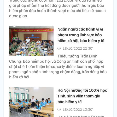
Trong các tháng cuối năm 2022, đơn vị đưa ra nhiều
giải pháp nhằm thu hút đông đảo người tham gia bảo
hiểm phấn đấu hoàn thành vượt mức chỉ tiêu kế hoạch
được giao.
Ngăn ngừa các hành vi vi
phạm trong lĩnh vực bảo
hiểm xã hội, bảo hiểm y tế
18/10/2022 22:30’
Thiếu tướng Trần Đình
Chung: Bảo hiểm xã hội và Công an tỉnh cần phối hợp
chặt chẽ, hoàn thiện hồ sơ, xử lý điểm doanh nghiệp vi
phạm; ngăn chặn tình trạng chậm đóng, trốn đóng bảo
hiểm xã hội.
Hà Nội hướng tới 100% học
sinh, sinh viên tham gia
bảo hiểm y tế
18/10/2022 13:30’