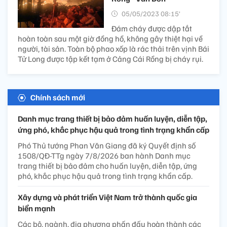
05/05/2023 08:15’
Đám cháy được dập tắt
hoàn toàn sau một giờ đồng hồ, không gây thiệt hại về
người, tài sản. Toàn bộ phao xốp là rác thải trên vịnh Bái
Tử Long được tập kết tạm ở Cảng Cái Rồng bị cháy rụi.
Chính sách mới
Danh mục trang thiết bị bảo đảm huấn luyện, diễn tập,
ứng phó, khắc phục hậu quả trong tình trạng khẩn cấp
Phó Thủ tướng Phan Văn Giang đã ký Quyết định số
1508/QĐ-TTg ngày 7/8/2026 ban hành Danh mục
trang thiết bị bảo đảm cho huấn luyện, diễn tập, ứng
phó, khắc phục hậu quả trong tình trạng khẩn cấp.
Xây dựng và phát triển Việt Nam trở thành quốc gia
biển mạnh
Các bộ, ngành, địa phương phấn đấu hoàn thành các