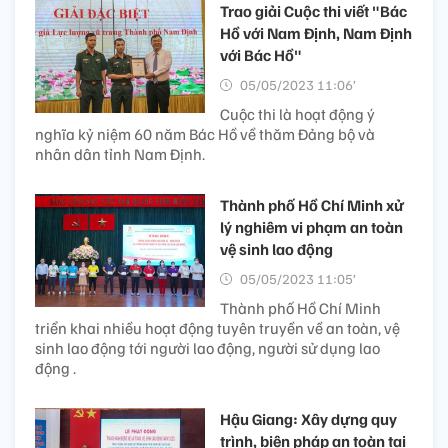
Trao giải Cuộc thi viết "Bác
Hồ với Nam Định, Nam Định
với Bác Hồ"
05/05/2023 11:06’
Cuộc thi là hoạt động ý
nghĩa kỷ niệm 60 năm Bác Hồ về thăm Đảng bộ và
nhân dân tỉnh Nam Định.
Thành phố Hồ Chí Minh xử
lý nghiêm vi phạm an toàn
vệ sinh lao động
05/05/2023 11:05’
Thành phố Hồ Chí Minh
triển khai nhiều hoạt động tuyên truyền về an toàn, vệ
sinh lao động tới người lao động, người sử dụng lao
động .
Hậu Giang: Xây dựng quy
trình, biện pháp an toàn tại