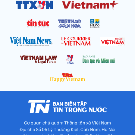
Cơ quan chủ quản: Thông tấn xã Việt Nam
Địa chỉ: Số 05 Lý Thường Kiệt, Cửa Nam, Hà Nội