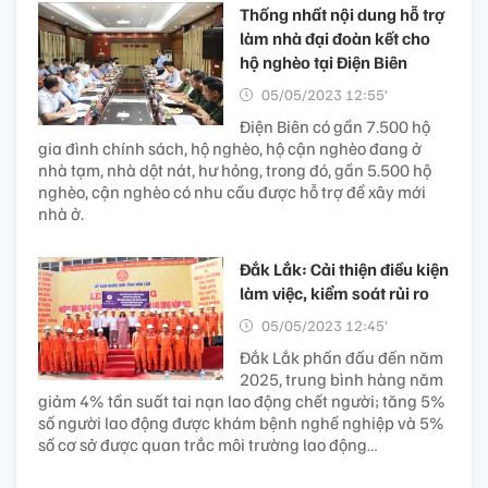
Thống nhất nội dung hỗ trợ
làm nhà đại đoàn kết cho
hộ nghèo tại Điện Biên
05/05/2023 12:55’
Điện Biên có gần 7.500 hộ
gia đình chính sách, hộ nghèo, hộ cận nghèo đang ở
nhà tạm, nhà dột nát, hư hỏng, trong đó, gần 5.500 hộ
nghèo, cận nghèo có nhu cầu được hỗ trợ để xây mới
nhà ở.
Đắk Lắk: Cải thiện điều kiện
làm việc, kiểm soát rủi ro
05/05/2023 12:45’
Đắk Lắk phấn đấu đến năm
2025, trung bình hàng năm
giảm 4% tần suất tai nạn lao động chết người; tăng 5%
số người lao động được khám bệnh nghề nghiệp và 5%
số cơ sở được quan trắc môi trường lao động…