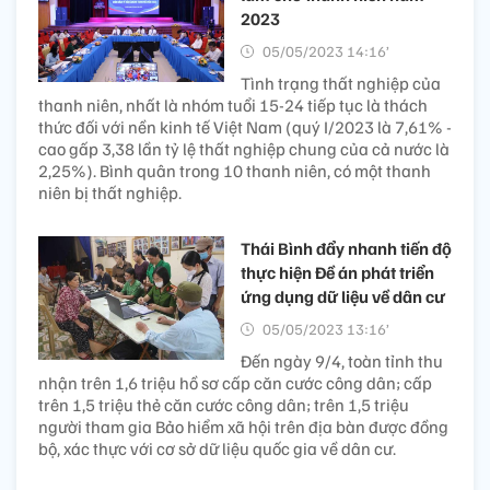
2023
05/05/2023 14:16’
Tình trạng thất nghiệp của
thanh niên, nhất là nhóm tuổi 15-24 tiếp tục là thách
thức đối với nền kinh tế Việt Nam (quý I/2023 là 7,61% -
cao gấp 3,38 lần tỷ lệ thất nghiệp chung của cả nước là
2,25%). Bình quân trong 10 thanh niên, có một thanh
niên bị thất nghiệp.
Thái Bình đẩy nhanh tiến độ
thực hiện Đề án phát triển
ứng dụng dữ liệu về dân cư
05/05/2023 13:16’
Đến ngày 9/4, toàn tỉnh thu
nhận trên 1,6 triệu hồ sơ cấp căn cước công dân; cấp
trên 1,5 triệu thẻ căn cước công dân; trên 1,5 triệu
người tham gia Bảo hiểm xã hội trên địa bàn được đồng
bộ, xác thực với cơ sở dữ liệu quốc gia về dân cư.