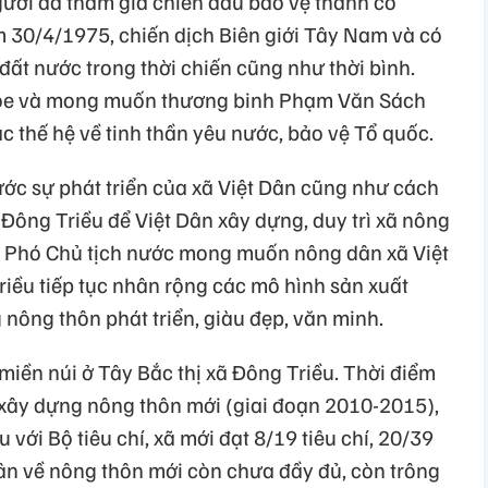
ười đã tham gia chiến đấu bảo vệ thành cổ
 30/4/1975, chiến dịch Biên giới Tây Nam và có
ất nước trong thời chiến cũng như thời bình.
hỏe và mong muốn thương binh Phạm Văn Sách
c thế hệ về tinh thần yêu nước, bảo vệ Tổ quốc.
ước sự phát triển của xã Việt Dân cũng như cách
 Đông Triều để Việt Dân xây dựng, duy trì xã nông
. Phó Chủ tịch nước mong muốn nông dân xã Việt
Triều tiếp tục nhân rộng các mô hình sản xuất
nông thôn phát triển, giàu đẹp, văn minh.
miền núi ở Tây Bắc thị xã Đông Triều. Thời điểm
h xây dựng nông thôn mới (giai đoạn 2010-2015),
u với Bộ tiêu chí, xã mới đạt 8/19 tiêu chí, 20/39
dân về nông thôn mới còn chưa đầy đủ, còn trông