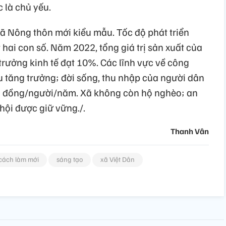
 là chủ yếu.
xã Nông thôn mới kiểu mẫu. Tốc độ phát triển
t hai con số. Năm 2022, tổng giá trị sản xuất của
 trưởng kinh tế đạt 10%. Các lĩnh vực về công
u tăng trưởng; đời sống, thu nhập của người dân
ệu đồng/người/năm. Xã không còn hộ nghèo; an
ã hội được giữ vững./.
Thanh Vân
cách làm mới
sáng tạo
xã Việt Dân