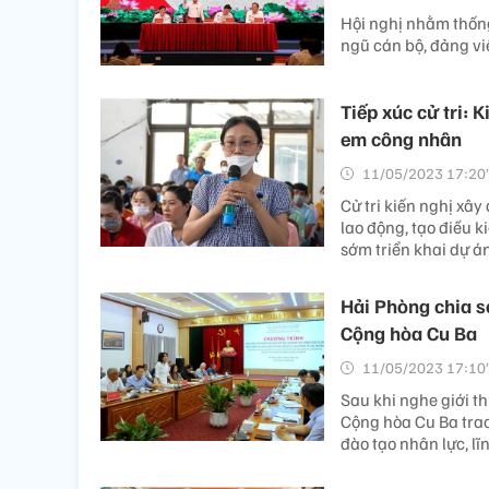
Hội nghị nhằm thống
ngũ cán bộ, đảng v
Tiếp xúc cử tri: 
em công nhân
11/05/2023 17:20’
Cử tri kiến nghị xây
lao động, tạo điều 
sớm triển khai dự á
Hải Phòng chia s
Cộng hòa Cu Ba
11/05/2023 17:10’
Sau khi nghe giới t
Cộng hòa Cu Ba trao
đào tạo nhân lực, lĩ