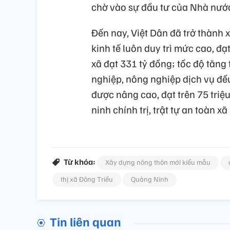
chờ vào sự đầu tư của Nhà nước
Đến nay, Việt Dân đã trở thành 
kinh tế luôn duy trì mức cao, đạ
xã đạt 331 tỷ đồng; tốc độ tăng
nghiệp, nông nghiệp dịch vụ đề
được nâng cao, đạt trên 75 tri
ninh chính trị, trật tự an toàn x
Từ khóa:
Xây dựng nông thôn mới kiểu mẫu
thị xã Đông Triều
Quảng Ninh
Tin liên quan