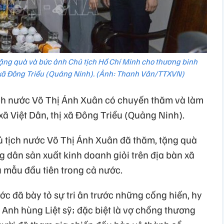
tặng quà và bức ảnh Chủ tịch Hồ Chí Minh cho thương binh
 xã Đông Triều (Quảng Ninh). (Ảnh: Thanh Vân/TTXVN)
ch nước Võ Thị Ánh Xuân có chuyến thăm và làm
xã Việt Dân, thị xã Đông Triều (Quảng Ninh).
 tịch nước Võ Thị Ánh Xuân đã thăm, tặng quà
g dân sản xuất kinh doanh giỏi trên địa bàn xã
u mẫu đầu tiên trong cả nước.
ớc đã bày tỏ sự tri ân trước những cống hiến, hy
 Anh hùng Liệt sỹ; đặc biệt là vợ chồng thương