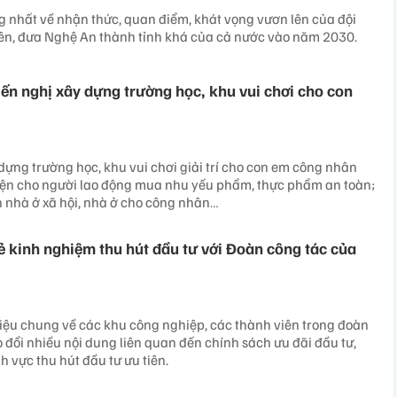
 nhất về nhận thức, quan điểm, khát vọng vươn lên của đội
iên, đưa Nghệ An thành tỉnh khá của cả nước vào năm 2030.
Kiến nghị xây dựng trường học, khu vui chơi cho con
 dựng trường học, khu vui chơi giải trí cho con em công nhân
kiện cho người lao động mua nhu yếu phẩm, thực phẩm an toàn;
n nhà ở xã hội, nhà ở cho công nhân…
ẻ kinh nghiệm thu hút đầu tư với Đoàn công tác của
hiệu chung về các khu công nghiệp, các thành viên trong đoàn
 đổi nhiều nội dung liên quan đến chính sách ưu đãi đầu tư,
nh vực thu hút đầu tư ưu tiên.