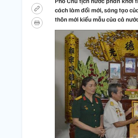
Phó Chủ tịch nước phấn khởi t
cách làm đổi mới, sáng tạo của
thôn mới kiểu mẫu của cả nước