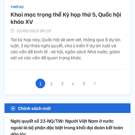
THỜI SỰ
Khai mạc trọng thể Kỳ họp thứ 5, Quốc hội
khóa XV
22/05/2023 09:10’
Tại kỳ họp này, Quốc hội sẽ xem xét, thông qua 8 dự án
luật, 3 dự thảo nghị quyết, cho ý kiến 9 dự án luật và
các vấn đề kinh tế - xã hội, ngân sách Nhà nước, giám
sát và các vấn đề quan trọng khác.
1
2
3
4
5
Chính sách mới
Nghị quyết số 23-NQ/TW: Người Việt Nam ở nước
ngoài là bộ phận đặc biệt trong khối đại đoàn kết toàn
dân tộc